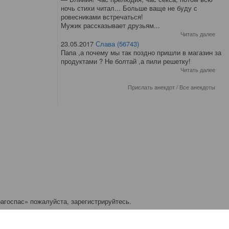
ночь стихи читал... Больше ваще не буду с
ровесниками встречаться!
Мужик рассказывает друзьям...
Читать далее
23.05.2017
Слава (56743)
Папа ,а почему мы так поздно пришли в магазин за
продуктами ? Не болтай ,а пили решетку!
Читать далее
Прислать анекдот
/
Все анекдоты
агоспас» пожалуйста, зарегистрируйтесь.
ичков: 0.