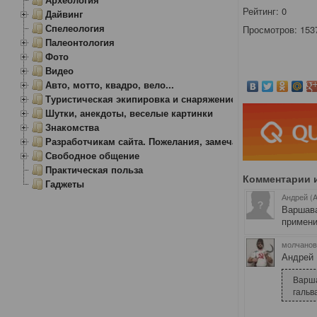
Рейтинг:
0
Дайвинг
Спелеология
Просмотров: 153
Палеонтология
Фото
Видео
Авто, мотто, квадро, вело...
Туристическая экипировка и снаряжение
Шутки, анекдоты, веселые картинки
Знакомства
Разработчикам сайта. Пожелания, замечания.
Свободное общение
Практическая польза
Комментарии 
Гаджеты
Андрей (A
Варшава
примени
молчанов
Андрей 
Варша
гальв