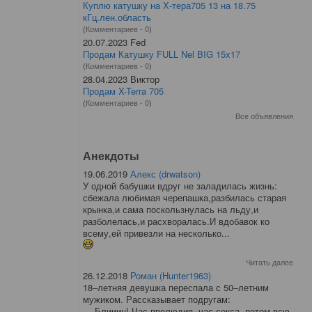
Куплю катушку на Х-тера705 13 на 18.75
кГц.лен.область
(
Комментариев - 0
)
20.07.2023 Fed
Продам Катушку FULL Nel BIG 15x17
(
Комментариев - 0
)
28.04.2023 Виктор
Продам X-Terra 705
(
Комментариев - 0
)
Все объявления
Анекдоты
19.06.2019
Алекс (drwatson)
У одной бабушки вдруг не заладилась жизнь:
сбежала любимая черепашка,разбилась старая
крынка,и сама поскользнулась на льду,и
разболелась,и расхворалась.И вдобавок ко
всему,ей привезли на несколько...
Читать далее
26.12.2018
Роман (Hunter1963)
18–летняя девушка переспала с 50–летним
мужиком. Рассказывает подругам:
— Блииин! Час прелюдия, час секса, потом всю