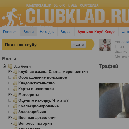
Главная
Блоги
Находки
Видео
Аукцион Клуб Клада
Фот
Автор:
м
Елец
Звание:
Металло
Блоги
Трафей
Все блоги
Клубная жизнь. Слеты, мероприятия
Оборудование поисковое
Кладоискательство
Карты и навигация
Метеориты
Оцените находку. Что это?
Коллекционирование
Золотодобыча
Военная археология
Вопросы истории
Археология