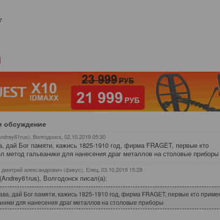
7
и обсуждение
ndrey61rus), Волгодонск
, 02.10.2019 05:30
, дай Бог памяти, кажись 1825-1910 год, фирма FRAGET, первые кто
л метод гальваники для нанесения драг металлов на столовые приборы
 дмитрий александрович (фикус), Елец
, 03.10.2019 15:28
(Andrey61rus), Волгодонск писал(а):
ва, дай Бог памяти, кажись 1825-1910 год, фирма FRAGET, первые кто приме
аники для нанесения драг металлов на столовые приборы