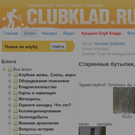
Главная
Блоги
Находки
Видео
Аукцион Клуб Клада
Фот
Автор:
Наталья (Nattysik)
Шлиссельбург
Звание: Еще не определилс
Блоги
Старинные бутылки,
Все блоги
Клубная жизнь. Слеты, мероприятия
Оборудование поисковое
Здравствуйте!! Хотелось бы
Кладоискательство
Карты и навигация
Метеориты
Оцените находку. Что это?
Коллекционирование
Золотодобыча
Военная археология
своих находок.
Вопросы истории
Археология