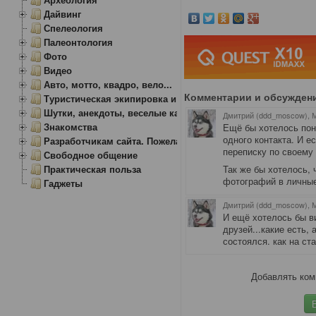
Дайвинг
Спелеология
Палеонтология
Фото
Видео
Авто, мотто, квадро, вело...
Комментарии и обсужден
Туристическая экипировка и снаряжение
Шутки, анекдоты, веселые картинки
Дмитрий (ddd_moscow), 
Знакомства
Ещё бы хотелось пон
одного контакта. И е
Разработчикам сайта. Пожелания, замечания.
переписку по своему
Свободное общение
Практическая польза
Так же бы хотелось,
фотографий в личные
Гаджеты
Дмитрий (ddd_moscow), 
И ещё хотелось бы в
друзей...какие есть, 
состоялся. как на ст
Добавлять ком