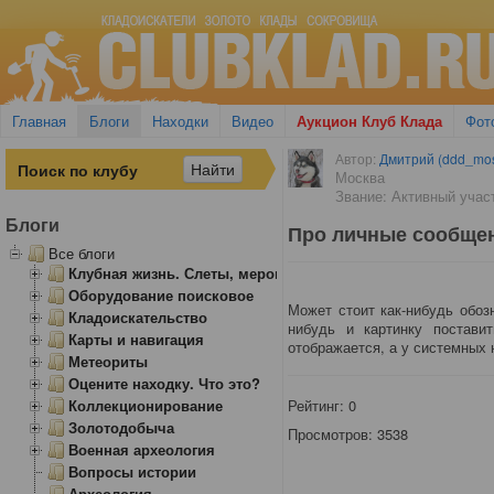
Главная
Блоги
Находки
Видео
Аукцион Клуб Клада
Фот
Автор:
Дмитрий (ddd_mo
Москва
Звание: Активный учас
Блоги
Про личные сообще
Все блоги
Клубная жизнь. Слеты, мероприятия
Оборудование поисковое
Может стоит как-нибудь обоз
Кладоискательство
нибудь и картинку постави
Карты и навигация
отображается, а у системных н
Метеориты
Оцените находку. Что это?
Коллекционирование
Рейтинг:
0
Золотодобыча
Просмотров: 3538
Военная археология
Вопросы истории
Археология