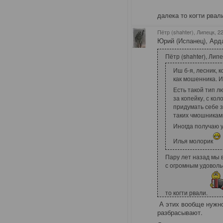
далека то когти рвал
Пётр (shahter), Липецк
, 2
Юрий (Испанец), Арда
Пётр (shahter), Липе
Иш б-я, лесник, к
как мошенника. И
Есть такой тип л
за копейку, с ко
придумать себе з
таких чмошникам
Иногда получаю у
Илья молорик
Пару лет назад мы 
с огромным удоволь
то когти рвали.
А этих вообще нужно 
разбрасывают.