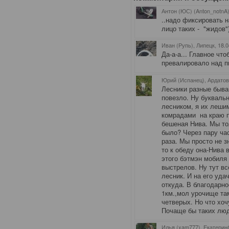
Антон (ЮС) (Anton_notnA)
..надо фиксировать н
лицо таких - "жидов"
Иван (Рупь), Липецк
, 18.
Да-а-а... Главное чт
превалировало над п
Юрий (Испанец), Ардато
Лесники разные быва
повезло. Ну буквальн
лесником, я их леши
комрадами на краю п
бешеная Нива. Мы тол
было? Через пару час
раза. Мы просто не з
то к обеду она-Нива 
этого бэтмэн мобиля
выстрелов. Ну тут вс
лесник. И на его уд
откуда. В благодарно
1км.,мол урочище та
четверых. Но что хоч
Почаще бы таких люд
Илья (xam777), Екатерин