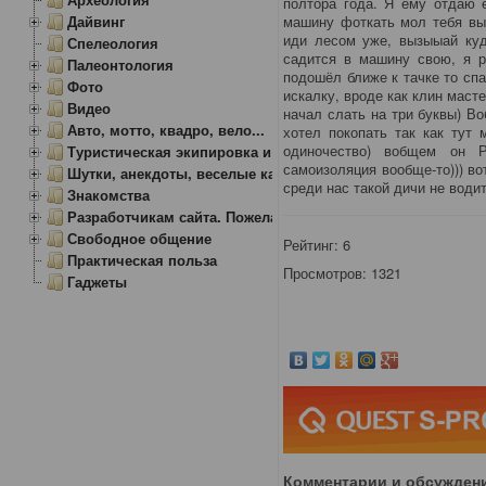
полтора года. Я ему отдаю 
Дайвинг
машину фоткать мол тебя вы
иди лесом уже, вызыыай куд
Спелеология
садится в машину свою, я р
Палеонтология
подошёл ближе к тачке то сп
Фото
искалку, вроде как клин масте
Видео
начал слать на три буквы) В
Авто, мотто, квадро, вело...
хотел покопать так как тут
одиночество) вобщем он 
Туристическая экипировка и снаряжение
самоизоляция вообще-то))) во
Шутки, анекдоты, веселые картинки
среди нас такой дичи не води
Знакомства
Разработчикам сайта. Пожелания, замечания.
Свободное общение
Рейтинг:
6
Практическая польза
Просмотров: 1321
Гаджеты
Комментарии и обсужден