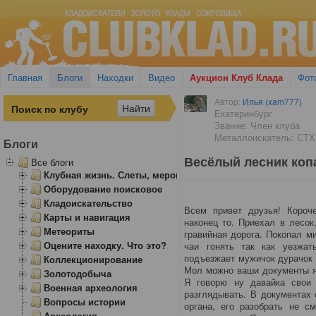
Главная
Блоги
Находки
Видео
Аукцион Клуб Клада
Фот
Автор:
Илья (xam777)
Екатеринбург
Звание: Член клуба
Металлоискатель: СТХ
Блоги
Весёлый лесник коп
Все блоги
Клубная жизнь. Слеты, мероприятия
Оборудование поисковое
Кладоискательство
Всем привет друзья! Короч
Карты и навигация
наконец то. Приехал в лесок
Метеориты
гравийная дорога. Покопал м
Оцените находку. Что это?
чаи гонять так как уезжа
подъезжает мужичок дурачок 
Коллекционирование
Мол можно ваши документы я 
Золотодобыча
Я говорю ну давайка свои
Военная археология
разглядывать. В документах 
Вопросы истории
органа, его разобрать не с
Археология