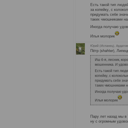
Есть такой тип люде
за копейку, с колоко
придумать себе знач
таких чмошниками н
Иногда получаю удов
Илья молорик
Юрий (Испанец), Ардато
Пётр (shahter), Липец
Иш б-я, лесник, коро
мошенника. И удовол
Есть такой тип люд
копейку, с колоколь
придумать себе зна
таких чмошниками 
Иногда получаю удо
Илья молорик
Пару лет назад мы в
ну с огромным удово