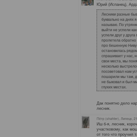
Юрий (Испанец), Арда
Лесники разные быв
буквально на днях я
называю. По утрянк
выйти не успели ка
успели друг у друга
пролетела обратно 
про бешенную Ниву. 
остановилась рядом
спрашивает у нас, н
свои места, мы поня
несколько выстрелов
посоветовал нам угл
пошарили мы там, дв
не быковал и был м
глухих местах.
Дак понятно дело на
лесник.
Пётр (shahter), Липецк
, 2
Иш б-я, лесник, короч
участковому, как мо
от того что проучил т