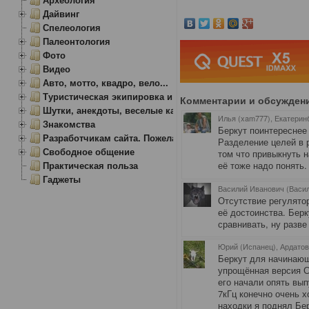
Дайвинг
Спелеология
Палеонтология
Фото
Видео
Авто, мотто, квадро, вело...
Туристическая экипировка и снаряжение
Комментарии и обсужден
Шутки, анекдоты, веселые картинки
Илья (xam777), Екатерин
Знакомства
Беркут поинтереснее 
Разработчикам сайта. Пожелания, замечания.
Разделение целей в 
Свободное общение
том что привыкнуть н
Практическая польза
её тоже надо понять
Гаджеты
Василий Иванович (Васил
Отсутствие регулятор
её достоинства. Берк
сравнивать, ну разве
Юрий (Испанец), Ардато
Беркут для начинающ
упрощённая версия С
его начали опять вып
7кГц конечно очень 
находки я поднял Бе