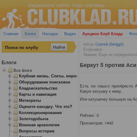
Главная
Блоги
Находки
Видео
Аукцион Клуб Клада
Фот
Автор:
Сергей (SerggS)
Егорьевск
Звание: Еще не определилс
Блоги
Беркут 5 против Аси
Все блоги
Клубная жизнь. Слеты, мероприятия
Оборудование поисковое
Есть ли смысл приобрести А
Кладоискательство
Какую катушку к нему.
Карты и навигация
Или катушечку большую на Асю
Метеориты
Оцените находку. Что это?
Коллекционирование
Рейтинг:
0
Золотодобыча
Просмотров: 1442
Военная археология
Вопросы истории
Археология