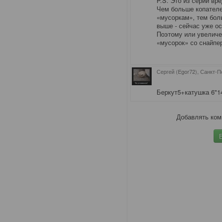
P.S. Это из серии вр
Чем больше копателе
«мусоркам», тем боль
выше - сейчас уже о
Поэтому или увеличе
«мусорок» со снайпер
Сергей (Egor72), Санкт-П
Беркут5+катушка 6"1
Добавлять ком