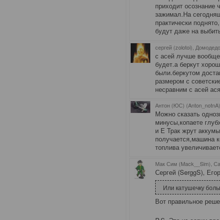
приходит осознание ч
зажимал.На сегодняш
практически поднято
будут даже на выбит
сергей (zolotoi), Домодед
с асей лучше вообще
будет.а беркут хорош
были.беркутом доста
размером с советски
несравним с асей ася
Антон (ЮС) (Anton_notnA)
Можно сказать одноз
минусы,копаете глуб
и Е Трак жрут аккумы
получается,машина к
топлива увеличиваетс
Мак Сим (Mack__Sim), Са
Сергей (SerggS), Егор
Или катушечку больш
Вот правильное реше