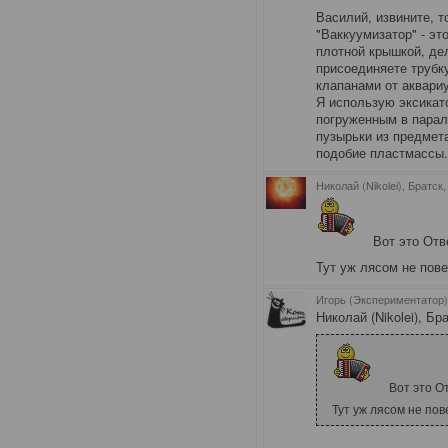
Василий, извините, 
"Ваккуумизатор" - эт
плотной крышкой, дел
присоединяете трубк
клапанами от аквари
Я использую эксикат
погруженным в парал
пузырьки из предмет
подобие пластмассы.
Николай (Nikolei), Братск
Вот это Отв
Тут уж лясом не пов
Игорь (Экспериментатор)
Николай (Nikolei), Бр
Вот это От
Тут уж лясом не по