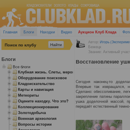
Главная
Блоги
Находки
Видео
Аукцион Клуб Клада
Фот
Автор:
Игорь (Экспериме
Бежецк
Звание: Активный учас
Блоги
Восстановление ушк
Все блоги
Клубная жизнь. Слеты, мероприятия
Оборудование поисковое
Сегодня наконец-то додел
Кладоискательство
Впервые так извращался, н
Карты и навигация
Сделано: обессоливание, лег
Метеориты
закрепление патины паралло
Оцените находку. Что это?
ушка доделочной массой, п
передаёт естественный темно
Коллекционирование
Золотодобыча
Военная археология
Вопросы истории
Археология