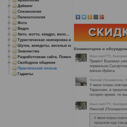
Дайвинг
Спелеология
Палеонтология
Фото
Видео
Авто, мотто, квадро, вело...
Туристическая экипировка и снаряжение
Шутки, анекдоты, веселые картинки
Комментарии и обсужден
Знакомства
Илья (xam777), Екатерин
Разработчикам сайта. Пожелания, замечания.
Привет! Выезжал уже 
Свободное общение
нормально.Сысертски
Практическая польза
вблези Ирбита.
Гаджеты
Николай (Познаватель), 
У меня планы повтор
Тарасково, в прошлом
потерял время, по вы
Илья (xam777), Екатерин
Николай (Познаватель
У меня планы повто
прошлом году там д