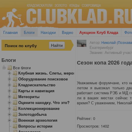
Главная
Блоги
Находки
Видео
Аукцион Клуб Клада
Фот
Автор:
Николай (Познава
Екатеринбург
Звание: Активный учас
Блоги
Сезон копа 2026 год
Все блоги
Клубная жизнь. Слеты, мероприятия
Оборудование поисковое
Уважаемые форумчане, кто н
Кладоискательство
летом я выезжал только два
Карты и навигация
работает система РЭБ и МД г
Метеориты
ли в ваших местах сейчас т
Оцените находку. Что это?
время? С уважением, Николай
Коллекционирование
Золотодобыча
Рейтинг:
0
Военная археология
Просмотров: 1402
Вопросы истории
Археология