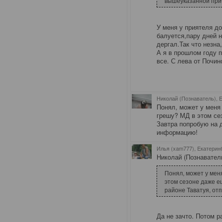
вышеуказанной прич
У меня у приятеля до
балуется,пару дней н
дергал.Так что незна
А я в прошлом году 
все. С лева от Почин
Николай (Познаватель), 
Понял, может у меня
грешу? МД в этом се
Завтра попробую на 
информацию!
Илья (xam777), Екатерин
Николай (Познаватель
Понял, может у мен
этом сезоне даже е
районе Таватуя, от
Да не зачто. Потом р