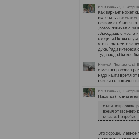
Илья (xam777), Екатерин
Как вариант может с
включить автоматом 
позволяет.У меня ка
,потом приехал с раз
.Выходишь с места и
сходили.Потом спуст
что в том месте зале
духе.Ради интереса 
туда сюда.Всякое бы
Николай (Познаватель), 
8 мая попробовал ра
надо найти время от 
поиски по намеченны
Илья (xam777), Екатерин
Николай (Познаватель
8 мая попробовал р
время от весенних 
местам. Попробую т
Это хорошо.Главное 
открутить и закрутит