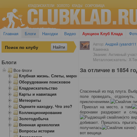
Главная
Блоги
Находки
Видео
Аукцион Клуб Клада
Фот
Автор:
Андрей (yaandr11
Каменка
Звание: Активный учас
Металлоискатель: X-Ter
Блоги
За отличие в 1854 го
Все блоги
Клубная жизнь. Слеты, мероприятия
Оборудование поисковое
Кладоискательство
Спасенный из под плуга. Выб
Карты и навигация
поле проведать, отдохнуть,
Метеориты
приключениями.
Оцените находку. Что это?
Приехал на место, а там
боронами раздирают и сле
Коллекционирование
(кто ви
Золотодобыча
добивают. Пришлось прыгать
Военная археология
получилась
)
Вопросы истории
вот вещица
Археология