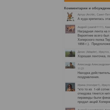
Комментарии и обсужден
Артур (Archik), Санкт-Пе
А куда крепилась эт
Андрей (yaandr1111), Ка
Наградная лента на г
Вероятнее всего был 
Хоперского полка Тер
1856 г.). Предполож
Денис (Adapter), Иркутск
Хорошая ленточка, по
Александр Александрович
11:21
Находка действитель
поздравления.
Ирина (Ironviper1), Иркут
"кто то из 1-ой сотни
откедова тянется нит
пирамиды были финан
продал акций Хопер
Андрей (yaandr1111), Ка