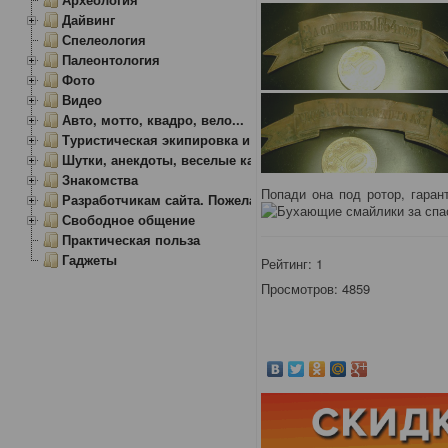
Дайвинг
Спелеология
Палеонтология
Фото
Видео
Авто, мотто, квадро, вело...
Туристическая экипировка и снаряжение
Шутки, анекдоты, веселые картинки
Знакомства
Попади она под ротор, гара
Разработчикам сайта. Пожелания, замечания.
за спа
Свободное общение
Практическая польза
Гаджеты
Рейтинг:
1
Просмотров: 4859