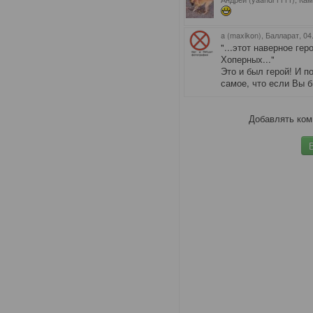
a (maxikon), Балларат
, 0
"...этот наверное ге
Хоперных..."
Это и был герой! И п
самое, что если Вы 
Добавлять ком