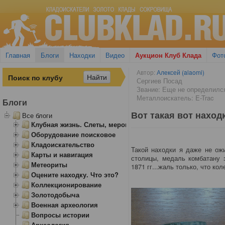
Главная
Блоги
Находки
Видео
Аукцион Клуб Клада
Фот
Автор:
Алексей (alaomi)
Сергиев Посад
Звание: Еще не определилс
Металлоискатель: E-Trac
Блоги
Вот такая вот находк
Все блоги
Клубная жизнь. Слеты, мероприятия
Оборудование поисковое
Кладоискательство
Такой находки я даже не ожи
Карты и навигация
столицы, медаль комбатану 
Метеориты
1871 гг...жаль только, что ко
Оцените находку. Что это?
Коллекционирование
Золотодобыча
Военная археология
Вопросы истории
Археология