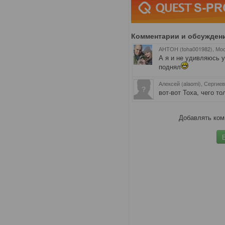
Комментарии и обсужден
АНТОН (toha001982), Мо
А я и не удивляюсь 
поднял
Алексей (alaomi), Сергие
вот-вот Тоха, чего то
Добавлять ком