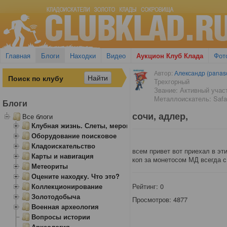
Главная
Блоги
Находки
Видео
Аукцион Клуб Клада
Фот
Автор:
Александр (panas
Трехгорный
Звание: Активный учас
Металлоискатель: Safa
Блоги
сочи, адлер,
Все блоги
Клубная жизнь. Слеты, мероприятия
Оборудование поисковое
Кладоискательство
всем привет вот приехал в эт
Карты и навигация
коп за монетосом МД всегда с
Метеориты
Оцените находку. Что это?
Коллекционирование
Рейтинг:
0
Золотодобыча
Просмотров: 4877
Военная археология
Вопросы истории
Археология