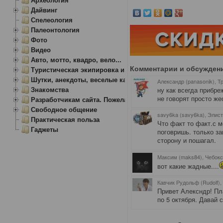
Дайвинг
Спелеология
Палеонтология
Фото
Видео
Авто, мотто, квадро, вело...
Комментарии и обсужден
Туристическая экипировка и снаряжение
Шутки, анекдоты, веселые картинки
Александр (panasonik), Т
Знакомства
ну как всегда прибре
не говорят просто же
Разработчикам сайта. Пожелания, замечания.
Свободное общение
savy6ka (savy6ka), Элис
Практическая польза
Что факт то факт.с 
Гаджеты
поговришь. только з
сторону и пошагал.
Максим (maks84), Чебок
вот какие жадные....
Кавчик Рудольф (Rudolf),
Привет Алексндр! Пл
по 5 октября. Давай 