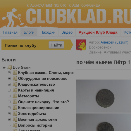
Главная
Блоги
Находки
Видео
Аукцион Клуб Клада
Фот
Автор:
Алексей (Lazurit)
Воскресенск
Звание: Активный учас
Блоги
по чём нынче Пётр 1
Все блоги
Клубная жизнь. Слеты, мероприятия
Оборудование поисковое
Кладоискательство
Карты и навигация
Метеориты
Оцените находку. Что это?
Коллекционирование
Золотодобыча
Военная археология
Вопросы истории
Археология