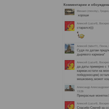
Комментарии и обсужден
Михаил (mexxby), Гродно
хороши
Алексей (Lazurit), Воскре
старался)))
Алексей (tabvrf1), Пенза
,
Судя по датам предп
дырявого кармана"
Алексей (Lazurit), Воскре
да даты примерно с 1
карман.кстати на мон
победоносцем) остал
мешковину,может ко
Александр Александрович
13:26
Прекрасные монетки.
Алексей (Lazurit), Воскре
Спасибо Сергей за с