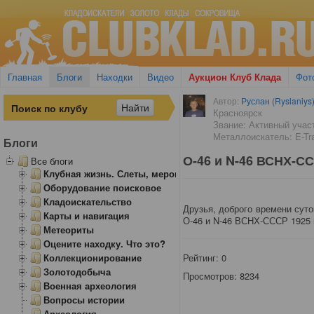
Главная
Блоги
Находки
Видео
Аукцион Клуб Клада
Фот
Автор:
Руслан (Ryslaniys
Красноярск
Звание: Активный учас
Металлоискатель: E-Tr
Блоги
О-46 и N-46 ВСНХ-СС
Все блоги
Клубная жизнь. Слеты, мероприятия
Оборудование поисковое
Кладоискательство
Друзья, доброго времени суто
Карты и навигация
О-46 и N-46 ВСНХ-СССР 1925 
Метеориты
Оцените находку. Что это?
Коллекционирование
Рейтинг:
0
Золотодобыча
Просмотров: 8234
Военная археология
Вопросы истории
Археология