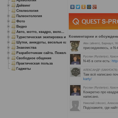
Дайвинг
Спелеология
Палеонтология
Фото
Видео
Авто, мотто, квадро, вело...
Комментарии и обсужден
Туристическая экипировка и снаряжение
Шутки, анекдоты, веселые картинки
Alex (alivern), Барнаул
, 1
Знакомства
присоединяюсь, и N-
Разработчикам сайта. Пожелания, замечания.
Руслан (Ryslaniys), Крас
Свободное общение
N-45 в сети есть:
http
Практическая польза
Гаджеты
АЛЕКСАНДР (SANYOK76),
Там всё написано п
karty/
Руслан (Ryslaniys), Крас
Конкретно про квадра
написано.
Николай (nikcon), Алексе
Подскажите, где най