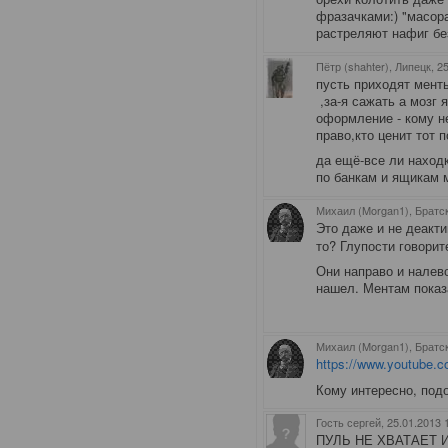
фразачками:) "масора
растреляют нафиг без
Пётр (shahter), Липецк
, 2
пусть приходят менты
,за-я сажать а мозг 
оформление - кому н
право,кто ценит тот 
да ещё-все ли наход
по банкам и ящикам м
Михаил (Morgan1), Братс
Это даже и не деактив
то? Глупости говорит
Они направо и налев
нашел. Ментам показ
Михаил (Morgan1), Братс
https://www.youtube
Кому интересно, под
Гость сергей
, 25.01.2013 
ПУЛЬ НЕ ХВАТАЕТ 