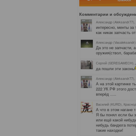
Комментарии и обсужден
Александр (Aleksandr77),
интересно, менты за 
как никак запчасть о
Александр (Vasaleksandr)
Да это не запчасти, 
оружия(ствол, бараба
Сергей (SEREGAMECH), 
да пошли эти законы
Александр (Aleksandr77),
А на этой картинке т
222 УК РФ этого дост
вперёд .....
Василий (KURD), Красно
А что в этом нагане т
Я бы понял если бы 
или ещё какой нибудь
нибудь бандюга поте
такие находки!