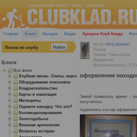
Главная
Блоги
Находки
Видео
Аукцион Клуб Клада
Фот
Автор:
Пётр (shahter)
Липецк
Звание: Член клуба
Модератор
Блоги
Металлоискатель: E-Tr
Все блоги
оформление находо
Клубная жизнь. Слеты, мероприятия
Оборудование поисковое
Кладоискательство
Карты и навигация
Зимой появилось время - за
Метеориты
получилось.
Оцените находку. Что это?
поделитесь кто как оформляе
Коллекционирование
Золотодобыча
Военная археология
Вопросы истории
Археология