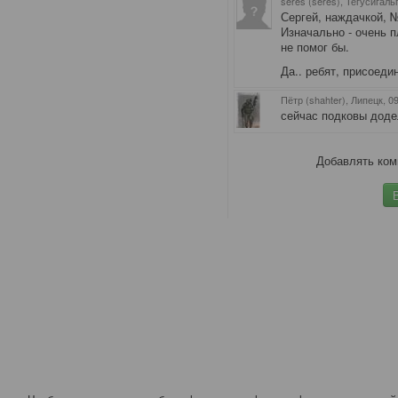
seres (seres), Тегусигаль
Сергей, наждачкой, 
Изначально - очень 
не помог бы.
Да.. ребят, присоед
Пётр (shahter), Липецк
, 0
сейчас подковы дод
Добавлять ком