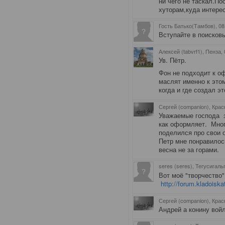
ни чего не таскал.По
хуторам,куда интере
Гость Батько(Тамбов)
, 0
Вступайте в поисковы
Алексей (tabvrf1), Пенза
,
Ув. Пётр.
Фон не подходит к о
маслят именно к это
когда и где создал э
Сергей (companion), Крас
Уважаемые господа з
как оформляет. Мног
поделился про свои 
Петр мне понравилос
весна не за горами.
seres (seres), Тегусигаль
Вот моё "творчество
http://forum.kladoisk
Сергей (companion), Крас
Андрей а конину вой