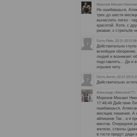
Морозов Михаил Николаев
Не ошибаешься, Алек
трех до шести месяц
вычислить легко - че
красотой. Хотя, с др
ржавая, к стрельбе н
Гость Plato
, 22.01.2013 09
Действительно глупо
всеобщее обозрение, 
людей и возникает об
подставлять... Да и 
огрызке нету.
Гость Антон
, 22.01.2013 2
Действительно эстети
Александр (Aleksandr77),
Морозов Михаил Нико
17:48:49 Действие 
ошибаешься, Александ
месяцев лишения. А 
айпишник Так , а я пр
ментов. Очередное ра
железо, стволы (даже 
в гости придут дяди 