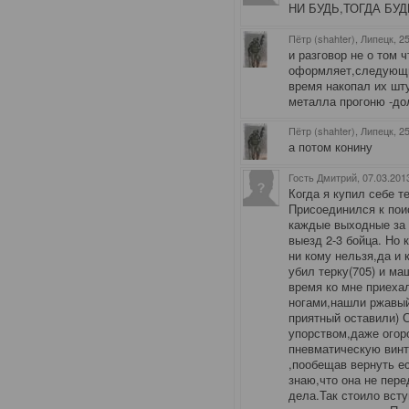
НИ БУДЬ,ТОГДА БУ
Пётр (shahter), Липецк
, 2
и разговор не о том ч
оформляет,следующю
время накопал их шт
металла прогоню -до
Пётр (shahter), Липецк
, 2
а потом конину
Гость Дмитрий
, 07.03.201
Когда я купил себе 
Присоединился к пои
каждые выходные за 
выезд 2-3 бойца. Но 
ни кому нельзя,да и 
убил терку(705) и ма
время ко мне приехал
ногами,нашли ржавый
приятный оставили) 
упорством,даже огор
пневматическую винт
,пообещав вернуть ес
знаю,что она не пере
дела.Так стоило всту