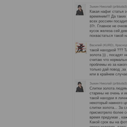
Зыкин Николай (pribluda3
Какая нафиг статья 
времяним!!! Да таких
всех россиян посадит
37г. Главное не очко
кусок железа сей дев
похвастаться такой 
Василий (KURD), Красно
такой находкой ??? Т
золота ))) , посадят 
считаю что нормальн
проблемы из за каког
только дай повод ,за
или в крайнем случа
Зыкин Николай (pribluda3
Слитки золота людя
старины не очень и и
такой находки я личн
некоторый намного це
слитки золота... За 
присмотрело более с
время придумае , каж
Какой срок вы на фо
орехи колотить даже 