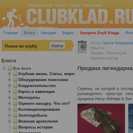
Главная
Блоги
Находки
Видео
Аукцион Клуб Клада
Фот
Автор:
Газета "Кладоиска
Иркутск
Звание: Член клуба
Администратор
Блоги
Продана легендарна
Все блоги
Клубная жизнь. Слеты, мероприятия
Оборудование поисковое
Кладоискательство
Скрипка, на которой в после
Карты и навигация
руководитель оркестра ле
Метеориты
аукциона Henry Aldridge & Son
Оцените находку. Что это?
Коллекционирование
Золотодобыча
Военная археология
Вопросы истории
Археология