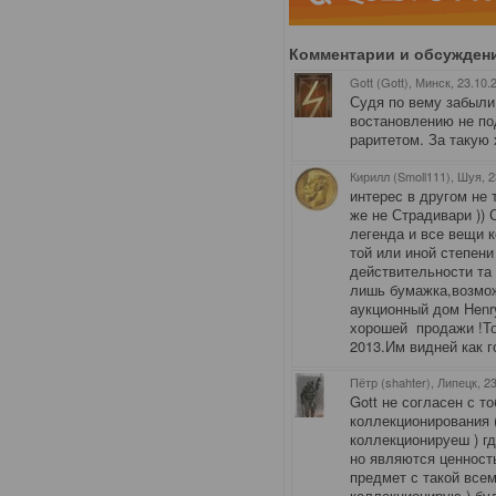
Комментарии и обсужден
Gott (Gott), Минск
, 23.10.
Судя по вему забыли 
востановлению не по
раритетом. За такую 
Кирилл (Smoll111), Шуя
, 
интерес в другом не 
же не Страдивари )) 
легенда и все вещи 
той или иной степени
действительности та 
лишь бумажка,возмо
аукционный дом
Henr
хорошей продажи !Тол
2013.Им видней как г
Пётр (shahter), Липецк
, 2
Gott не согласен с т
коллекционирования 
коллекционируеш ) г
но являются ценность
предмет с такой всем
коллекционирую ) буд