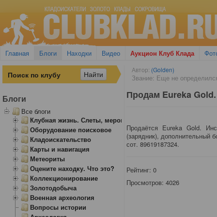
Главная
Блоги
Находки
Видео
Аукцион Клуб Клада
Фот
Автор:
(Golden)
Звание: Еще не определилс
Продам Eureka Gold.
Блоги
Все блоги
Клубная жизнь. Слеты, мероприятия
Продаётся Eureka Gold. Инс
Оборудование поисковое
(зарядник), дополнительный б
Кладоискательство
сот. 89619187324.
Карты и навигация
Метеориты
Оцените находку. Что это?
Рейтинг:
0
Коллекционирование
Просмотров: 4026
Золотодобыча
Военная археология
Вопросы истории
Археология