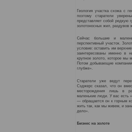
Геология участка схожа с г
поэтому старатели уверены
представляет собой редкую 
золотоносных жил, раздувов ж
Сейчас большие и малень
перспективный участок. Золо
условие: оставить им верхние
заинтересованы именно в 
крупное золото, которое мы
Потом добывающие компании 
глубже».
Старатели уже ведут пере
Сэджерс сказал, что он вмес
месторождения лишь в ра
маленькие люди. У вас есть 
— обращается он к горным к
жить так, как мы живем, и за
дело».
Бизнес на золоте