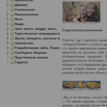
Дайвинг
Спелеология
Палеонтология
Фото
Видео
Авто, мотто, квадро, вело...
Старательское увлечение
Туристическая экипировка и снаряжение
Шутки, анекдоты, веселые картинки
Участок, где старатели нача
Знакомства
«Канауна Белле» и всего в о
Разработчикам сайта. Пожелания, замечания.
эту землю практически закон
результат не заставил себя
Свободное общение
оптимистичные ожидания. 
Практическая польза
видимого золота. Во-вторых, 
Гаджеты
показали, что содержание дра
итогам второй оценки резу
назвали свой участок «Жила уд
«Мы и не мечтали, что все б
— По нашим оценкам, стоимос
метров, составляет более 40