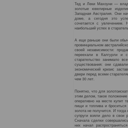
Тед и Леки Махоуни — влад
золотые ювелирные издели
Западная Австралия. Они на
доме, а сегодня это усп
сочетается с увлечением.
наибольший успех в старател
А еще раньше они были обы
провинциальном австралийском
своей независимости: прод
переехали в Калгурли и с
старательство занимало вс
существования: они сдавал
экономический кризис заста
двери перед всеми старателя
чем 30 лет.
Понятно, что для золотоиска
этим делом, такое положение 
оперативно на месте купит т
пищи и топлива и броситься 
золота не получится. И тогда
супруги взяли дело в свои 
Сначала сделки совершались
них начал распространяться