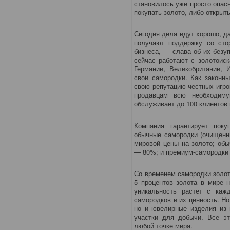
становилось уже просто опасн
покупать золото, либо открыть
Сегодня дела идут хорошо, д
получают поддержку со сто
бизнеса, — слава об их безуп
сейчас работают с золотоис
Германии, Великобритании, 
свои самородки. Как законны
свою репутацию честных игро
продавцам всю необходим
обслуживает до 100 клиентов
Компания гарантирует пок
обычные самородки (очищенны
мировой цены на золото; об
— 80%; и премиум-самородки 
Со временем самородки золота
5 процентов золота в мире 
уникальность растет с каж
самородков и их ценность. Но
но и ювелирные изделия из 
участки для добычи. Все эт
любой точке мира.