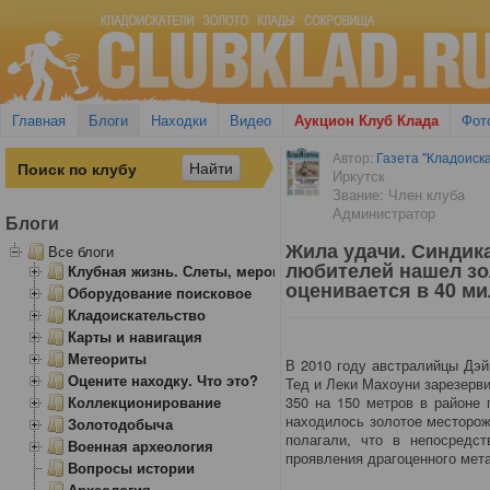
Главная
Блоги
Находки
Видео
Аукцион Клуб Клада
Фот
Автор:
Газета "Кладоиска
Иркутск
Звание: Член клуба
Администратор
Блоги
Жила удачи. Синдика
Все блоги
любителей нашел зо
Клубная жизнь. Слеты, мероприятия
оценивается в 40 м
Оборудование поисковое
Кладоискательство
Карты и навигация
Метеориты
В 2010 году австралийцы Дэй
Оцените находку. Что это?
Тед и Леки Махоуни зарезерв
Коллекционирование
350 на 150 метров в районе 
находилось золотое месторож
Золотодобыча
полагали, что в непосредст
Военная археология
проявления драгоценного мет
Вопросы истории
Археология