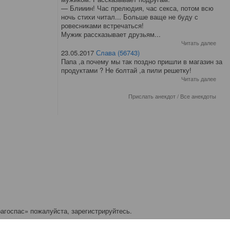
— Блииин! Час прелюдия, час секса, потом всю
ночь стихи читал... Больше ваще не буду с
ровесниками встречаться!
Мужик рассказывает друзьям...
Читать далее
23.05.2017
Слава (56743)
Папа ,а почему мы так поздно пришли в магазин за
продуктами ? Не болтай ,а пили решетку!
Читать далее
Прислать анекдот
/
Все анекдоты
агоспас» пожалуйста, зарегистрируйтесь.
ичков: 0.