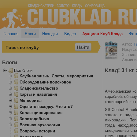
Главная
Блоги
Находки
Видео
Аукцион Клуб Клада
Фот
Автор:
Г
Иркутск
Звание:
Админи
Блоги
Клад! 31 кг
Все блоги
Клубная жизнь. Слеты, мероприятия
Оборудование поисковое
Кладоискательство
Американская ко
Карты и навигация
кораблей, обнару
Метеориты
калифорнийского
Оцените находку. Что это?
SS Central Amer
Коллекционирование
золота в виде 
Золотодобыча
лихорадки». Поп
Военная археология
тогда находило
специальных спа
Вопросы истории
году, пароход у
Археология