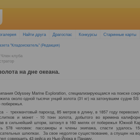
огалерея
Найти друга
Драгоспас
Конкурсы
Старинные карты
азета "Кладоискатель" (Редакция)
 Член клуба
стратор
 золота на дне океана.
мпания Odyssey Marine Exploration, специализирующаяся на поиске сок
жила около одной тысячи унций золота (31 кг) на затонувшем судне SS 
 побережья.
ica - трехмачтовый пароход, 85 метров в длину, в 1857 году перевози
слитков и монет - 10 тонн золота, добытого во времена калифорн
ав в сильнейший шторм, затонул в 160 милях от побережья Южной Ка
сь 578 человек: пассажиры и члены экипажа, спасти удалось 1
сательных шлюпках. За свое недолгое существование, а спущен на во
спел совершить 43 рейса из Нью-Йорка в Панаму.