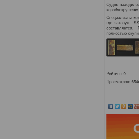
Судно находилос
кораблекрушения
Cпециалисты ком
где затонул SS 
составляется. П
полностью окупит
Рейтинг:
0
Просмотров: 654