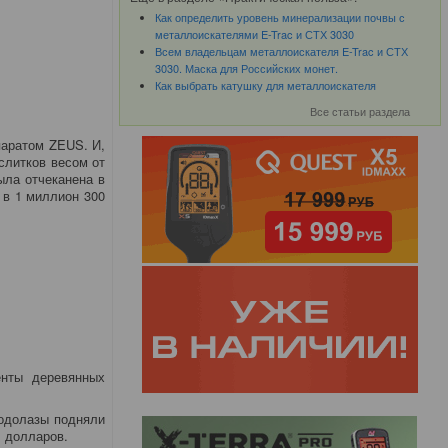
Как определить уровень минерализации почвы с
металлоискателями E-Trac и СТХ 3030
Всем владельцам металлоискателя E-Trac и СТХ
3030. Маска для Российских монет.
Как выбрать катушку для металлоискателя
Все статьи раздела
паратом ZEUS. И,
слитков весом от
ыла отчеканена в
 в 1 миллион 300
енты деревянных
водолазы подняли
в долларов.