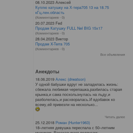
08.10.2023 Алексей
Куплю катушку на Х-тера705 13 на 18.75
кГц.лен.область
(
Комментариев - 0
)
20.07.2023 Fed
Продам Катушку FULL Nel BIG 15x17
(
Комментариев - 0
)
28.04.2023 Виктор
Продам X-Terra 705
(
Комментариев - 0
)
Все объявления
Анекдоты
18.06.2019
Алекс (drwatson)
У одной бабушки вдруг не заладилась жизнь:
сбежала любимая черепашка,разбилась старая
крынка,и сама поскользнулась на льду,и
разболелась,и расхворалась.И вдобавок ко
всему,ей привезли на несколько...
Читать далее
25.12.2018
Роман (Hunter1963)
18–летняя девушка переспала с 50–летним
мужиком. Рассказывает подругам: