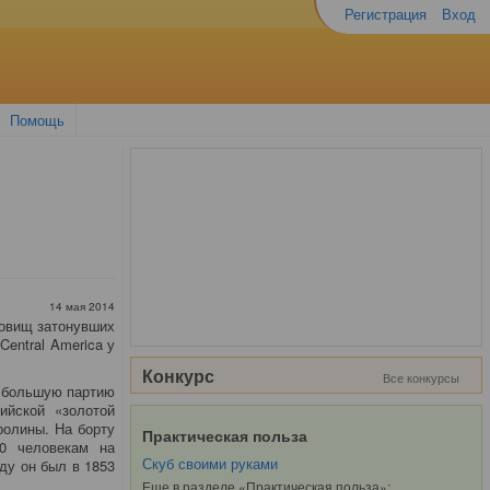
Регистрация
Вход
Помощь
14 мая 2014
ровищ затонувших
Central America у
Конкурс
Все конкурсы
л большую партию
ийской «золотой
ролины. На борту
Практическая польза
50 человекам на
Скуб своими руками
ду он был в 1853
Еще в разделе «Практическая польза»: