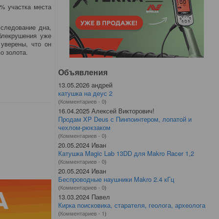
 % участка места
сследование дна,
аблекрушения уже
 уверены, что он
во золота.
Объявления
13.05.2026 андрей
катушка на деус 2
(
Комментариев - 0
)
16.04.2025 Алексей Викторович!
Продам XP Deus с Пинпоинтером, лопатой и
чехлом-рюкзаком
(
Комментариев - 0
)
20.05.2024 Иван
Катушка Magic Lab 13DD для Makro Racer 1,2
(
Комментариев - 0
)
20.05.2024 Иван
Беспроводные наушники Makro 2.4 кГц
(
Комментариев - 0
)
13.03.2024 Павел
Кирка поисковика, старателя, геолога, археолога
(
Комментариев - 1
)