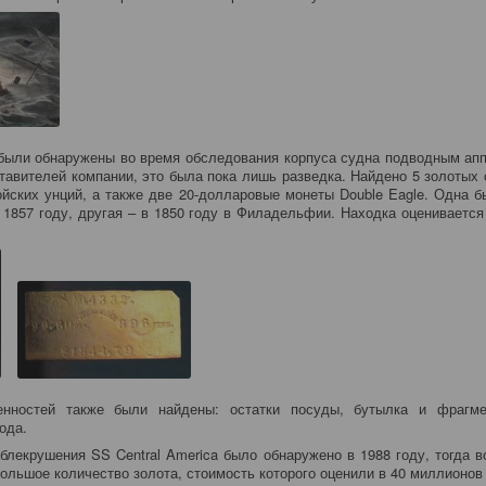
были обнаружены во время обследования корпуса судна подводным ап
тавителей компании, это была пока лишь разведка. Найдено 5 золотых 
ройских унций, а также две 20-долларовые монеты Double Eagle. Одна б
 1857 году, другая – в 1850 году в Филадельфии. Находка оценивается
нностей также были найдены: остатки посуды, бутылка и фрагм
хода.
блекрушения SS Central America было обнаружено в 1988 году, тогда 
большое количество золота, стоимость которого оценили в 40 миллионо