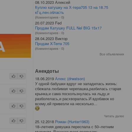
08.10.2023 Алексей
Куплю катушку на Х-тера705 13 на 18.75
кГц.лен.область
(
Комментариев - 0
)
20.07.2023 Fed
Продам Катушку FULL Nel BIG 15x17
(
Комментариев - 0
)
28.04.2023 Виктор
Продам X-Terra 705
(
Комментариев - 0
)
Все объявления
Анекдоты
18.06.2019
Алекс (drwatson)
У одной бабушки вдруг не заладилась жизнь:
сбежала любимая черепашка,разбилась старая
крынка,и сама поскользнулась на льду,и
разболелась,и расхворалась.И вдобавок ко
всему,ей привезли на несколько...
Читать далее
25.12.2018
Роман (Hunter1963)
18–летняя девушка переспала с 50–летним
мужиком. Рассказывает подругам: