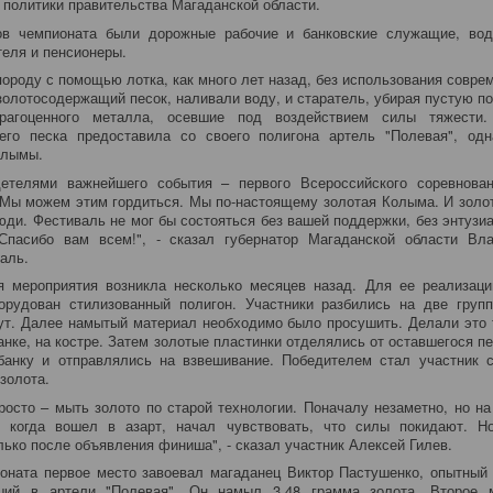
политики правительства Магаданской области.
ов чемпионата были дорожные рабочие и банковские служащие, вод
теля и пенсионеры.
ороду с помощью лотка, как много лет назад, без использования соврем
золотосодержащий песок, наливали воду, и старатель, убирая пустую по
рагоценного металла, осевшие под воздействием силы тяжести.
его песка предоставила со своего полигона артель "Полевая", од
олымы.
етелями важнейшего события – первого Всероссийского соревнова
 Мы можем этим гордиться. Мы по-настоящему золотая Колыма. И золот
юди. Фестиваль не мог бы состояться без вашей поддержки, без энтузиа
Спасибо вам всем!", - сказал губернатор Магаданской области Вл
аль.
я мероприятия возникла несколько месяцев назад. Для ее реализаци
борудован стилизованный полигон. Участники разбились на две груп
ут. Далее намытый материал необходимо было просушить. Делали это 
банке, на костре. Затем золотые пластинки отделялись от оставшегося п
банку и отправлялись на взвешивание. Победителем стал участник 
золота.
росто – мыть золото по старой технологии. Поначалу незаметно, но на
, когда вошел в азарт, начал чувствовать, что силы покидают. Н
лько после объявления финиша", - сказал участник Алексей Гилев.
оната первое место завоевал магаданец Виктор Пастушенко, опытный 
ший в артели "Полевая". Он намыл 3,48 грамма золота. Второе 