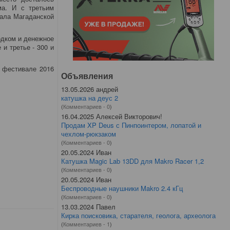
ма. И с третьим
хала Магаданской
одком и денежное
и третье - 300 и
 фестивале 2016
Объявления
13.05.2026 андрей
катушка на деус 2
(
Комментариев - 0
)
16.04.2025 Алексей Викторович!
Продам XP Deus с Пинпоинтером, лопатой и
чехлом-рюкзаком
(
Комментариев - 0
)
20.05.2024 Иван
Катушка Magic Lab 13DD для Makro Racer 1,2
(
Комментариев - 0
)
20.05.2024 Иван
Беспроводные наушники Makro 2.4 кГц
(
Комментариев - 0
)
13.03.2024 Павел
Кирка поисковика, старателя, геолога, археолога
(
Комментариев - 1
)