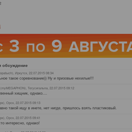
2
и обсуждение
opatыch), Иркутск
, 22.07.2015 08:34
ное такое соревнование)) Ну и призовые нехилые!!!
 (myMEGAPHON), Тегусигальпа
, 22.07.2015 09:12
венный хищник, однако....
рк), Орск
, 22.07.2015 09:13
авно такой ищу в инете, нет нигде, пришлось взять пластиковый.
рк), Орск
, 22.07.2015 09:41
сто интересно, однако!