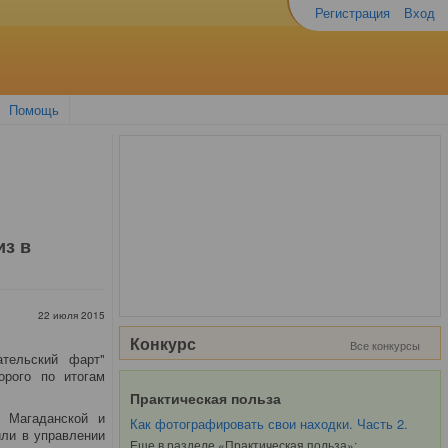
Регистрация
Вход
Помощь
из в
22 июля 2015
Конкурс
Все конкурсы
ательский фарт"
орого по итогам
Практическая польза
 Магаданской и
Как фотографировать свои находки. Часть 2.
или в управлении
Еще в разделе «Практическая польза»: