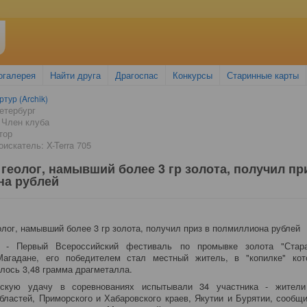
огалерея
Найти друга
Драгоспас
Конкурсы
Старинные карты
ртур (Archik)
етербург
 Член клуба
тор
искатель: X-Terra 705
геолог, намывший более 3 гр золота, получил пр
на рублей
a.ru - Первый Всероссийский фестиваль по промывке золота "Стар
агадане, его победителем стал местный житель, в "копилке" кот
алось 3,48 грамма драгметалла.
ьскую удачу в соревнованиях испытывали 34 участника - жители
бластей, Приморского и Хабаровского краев, Якутии и Бурятии, сообщ