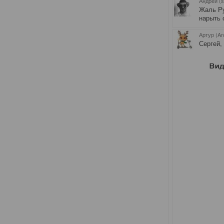
Андрей (s
Жаль Ру
нарыть 
Артур (Ar
Сергей,