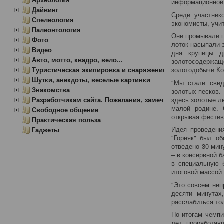
информационной 
Дайвинг
Среди участник
Спелеология
экономисты, учи
Палеонтология
Они промывали п
Фото
лоток насыпали 
Видео
дна крупицы д
Авто, мотто, квадро, вело...
золотосодержащ
Туристическая экипировка и снаряжение
золотодобычи К
Шутки, анекдоты, веселые картинки
"Мы стали свид
Знакомства
золотых песков.
здесь золотые л
Разработчикам сайта. Пожелания, замечания.
малой родине. 
Свободное общение
открывая фестив
Практическая польза
Идея проведени
Гаджеты
"Горняк" был о
отведено 30 мин
– в консервной 
в специальную 
итоговой массой 
"Это совсем неп
десяти минутах
расслабиться то
По итогам чемпи
лет проработав