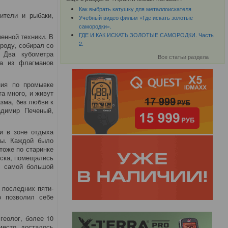
Как выбрать катушку для металлоискателя
ители и рыбаки,
Учебный видео фильм «Где искать золотые
самородки».
ГДЕ И КАК ИСКАТЬ ЗОЛОТЫЕ САМОРОДКИ. Часть
енной техники. В
2.
роду, собирал со
 Два кубометра
Все статьи раздела
на из флагманов
ния по промывке
а много, и живут
зма, без любви к
адимир Печеный,
и в зоне отдыха
пы. Каждой было
тоже по старинке
еска, помещались
с самой большой
 последних пяти-
о позволил себе
геолог, более 10
место досталось