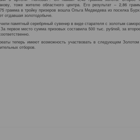
кову, тоже жителю областного центра. Его результат – 2,86 грам
,75 грамма в тройку призеров вошла Ольга Медведева из поселка Бур
лет отдавшая золотодобыче.
чили памятный серебряный сувенир в виде старателя с золотым самор
 За первое место сумма призовых составила 500 тыс. рублей, за второе 
соответственно.
уреаты теперь имеют возможность участвовать в следующем Золотом
рительных отборов.