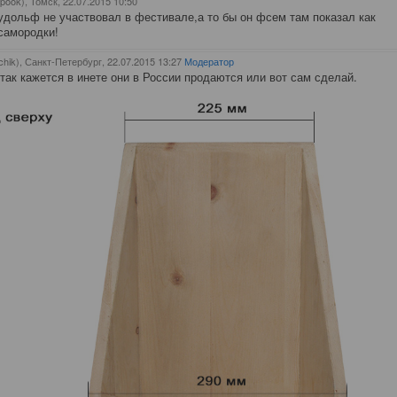
pook), Томск
, 22.07.2015 10:50
дольф не участвовал в фестивале,а то бы он фсем там показал как
самородки!
chik), Санкт-Петербург
, 22.07.2015 13:27
Модератор
 так кажется в инете они в России продаются или вот сам сделай.