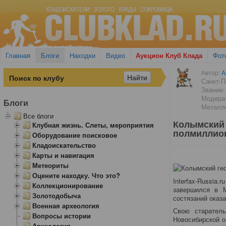
Главная
Блоги
Находки
Видео
Аукцион Клуб Клада
Фот
Автор:
А
Санкт-П
Звание:
Модера
Блоги
Металло
Все блоги
Колымский 
Клубная жизнь. Слеты, мероприятия
полмиллио
Оборудование поисковое
Кладоискательство
Карты и навигация
Метеориты
Оцените находку. Что это?
Interfax-Russi
Коллекционирование
завершился в М
Золотодобыча
состязаний оказ
Военная археология
Свою старател
Вопросы истории
Новосибирской о
Археология