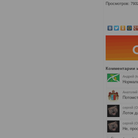
Просмотров: 793
Комментарии 
Андрей (k
Нормаль
Анатолий
Потомст
сергей (О
Лоток д
сергей (О
Не, про