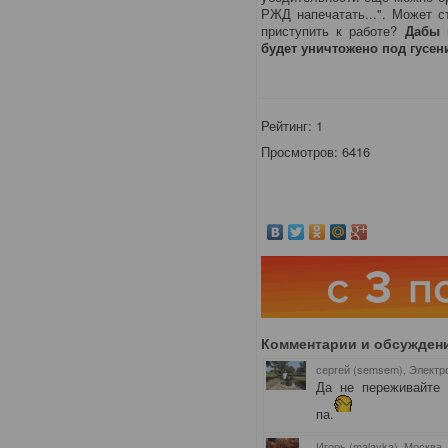
РЖД напечатать...". Может с
приступить к работе?
Дабы 
будет уничтожено под гусен
Рейтинг:
1
Просмотров: 6416
Комментарии и обсужден
сергей (semsem), Электр
Да не переживайте 
па.
Игорь (malayka), Москва
,