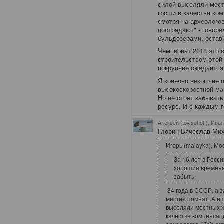
силой выселяли местн
гроши в качестве ко
смотря на археолого
пострадают" - говори
бульдозерами, остав
Чемпионат 2018 это 
строительством этой
покрупнее ожидается
Я конечно никого не
высокоскоростной ма
Но не стоит забывать
ресурс. И с каждым 
Алексей (tov.suhoff), Ива
Глорин Вячеслав Миха
Игорь (malayka), Мо
За 16 лет в Росси
хорошие времена
забыть.
34 года
в СССР, а 
многие помнят. А ещ
выселяли местных жи
качестве компенсац