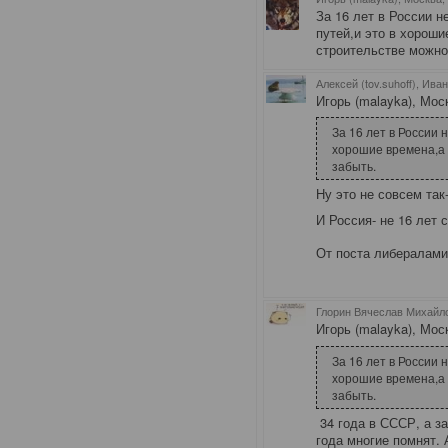
За 16 лет в России н
путей,и это в хороши
строительстве можно
Алексей (tov.suhoff), Ива
Игорь (malayka), Мос
За 16 лет в России 
хорошие времена,а 
забыть.
Ну это не совсем так
И Россия- не 16 лет
От поста либералам
Глорин Вячеслав Михайлов
Игорь (malayka), Мос
За 16 лет в России 
хорошие времена,а 
забыть.
34 года
в СССР, а з
года многие помнят. 