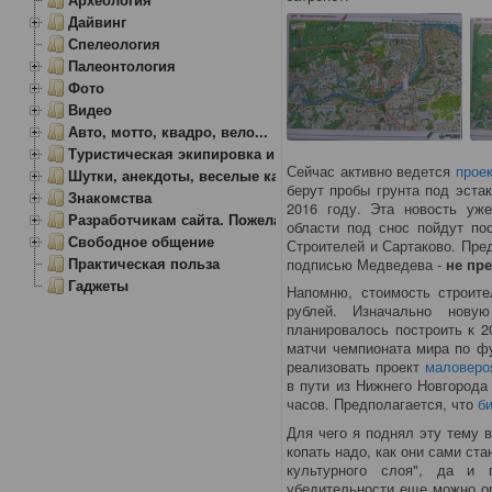
Дайвинг
Спелеология
Палеонтология
Фото
Видео
Авто, мотто, квадро, вело...
Туристическая экипировка и снаряжение
Сейчас активно ведется
прое
Шутки, анекдоты, веселые картинки
берут пробы грунта под эста
Знакомства
2016 году. Эта новость уж
Разработчикам сайта. Пожелания, замечания.
области под снос пойдут по
Свободное общение
Строителей и Сартаково. Пре
Практическая польза
подписью Медведева -
не пр
Гаджеты
Напомню, стоимость строит
рублей. Изначально новую
планировалось построить к 2
матчи чемпионата мира по фу
реализовать проект
маловеро
в пути из Нижнего Новгорода
часов. Предполагается, что
б
Для чего я поднял эту тему 
копать надо, как они сами ста
культурного слоя", да и
убедительности еще можно ор