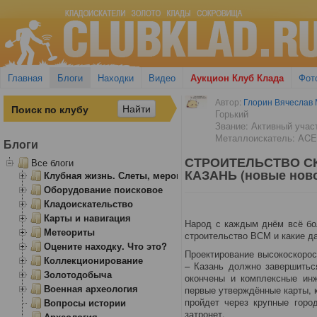
Главная
Блоги
Находки
Видео
Аукцион Клуб Клада
Фот
Автор:
Глорин Вячеслав 
Горький
Звание: Активный учас
Металлоискатель: AC
Блоги
СТРОИТЕЛЬСТВО СК
Все блоги
КАЗАНЬ (новые ново
Клубная жизнь. Слеты, мероприятия
Оборудование поисковое
Кладоискательство
Карты и навигация
Народ с каждым днём всё бо
Метеориты
строительство ВСМ и какие д
Оцените находку. Что это?
Проектирование высокоскорос
Коллекционирование
– Казань должно завершитьс
Золотодобыча
окончены и комплексные инж
Военная археология
первые утверждённые карты, 
пройдет через крупные горо
Вопросы истории
затронет.
Археология