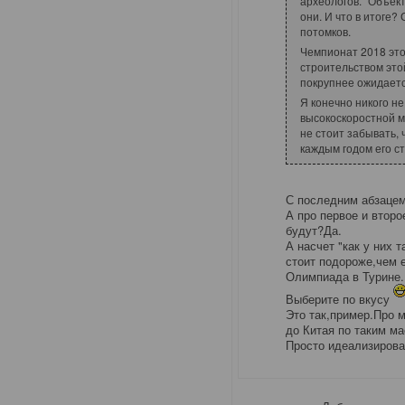
археологов. "Объек
они. И что в итоге?
потомков.
Чемпионат 2018 это
строительством это
покрупнее ожидаетс
Я конечно никого н
высокоскоростной м
не стоит забывать, 
каждым годом его с
С последним абзацем
А про первое и втор
будут?Да.
А насчет "как у них 
стоит подороже,чем е
Олимпиада в Турине
Выберите по вкусу
Это так,пример.Про 
до Китая по таким м
Просто идеализироват