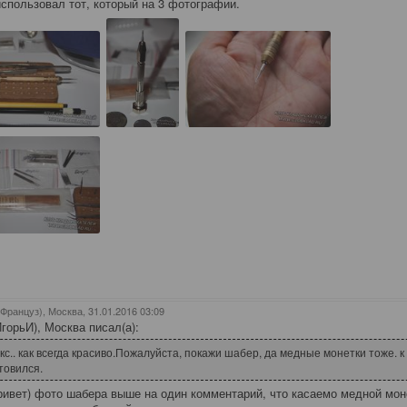
спользовал тот, который на 3 фотографии.
(Француз), Москва
, 31.01.2016 03:09
ИгорьИ), Москва писал(а):
кс.. как всегда красиво.Пожалуйста, покажи шабер, да медные монетки тоже. к
товился.
ривет) фото шабера выше на один комментарий, что касаемо медной моне