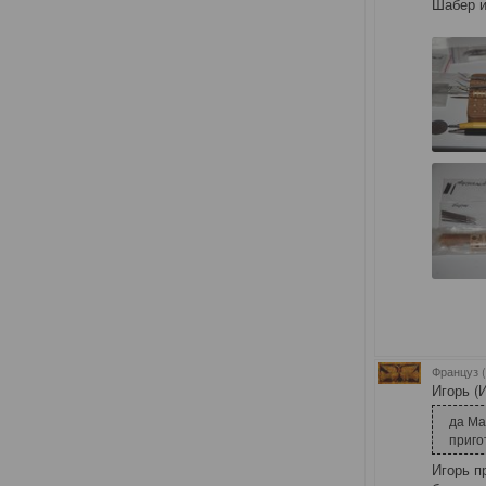
Шабер и
Француз 
Игорь (
да Ма
приго
Игорь п