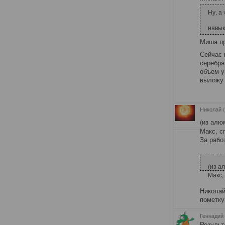
Ну, а
навык
Миша пр
Сейчас 
серебря
объем у
выложу 
Николай (
(из алю
Макс, с
За рабо
(из а
Макс,
Николай
пометку 
Геннадий 
Результ