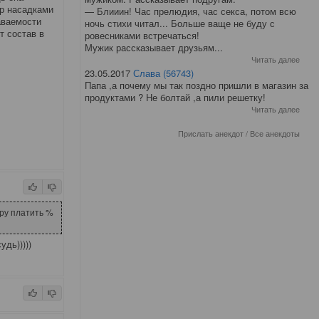
ер насадками
— Блииин! Час прелюдия, час секса, потом всю
аваемости
ночь стихи читал... Больше ваще не буду с
т состав в
ровесниками встречаться!
Мужик рассказывает друзьям...
Читать далее
23.05.2017
Слава (56743)
Папа ,а почему мы так поздно пришли в магазин за
продуктами ? Не болтай ,а пили решетку!
Читать далее
Прислать анекдот
/
Все анекдоты
ру платить %
удь)))))