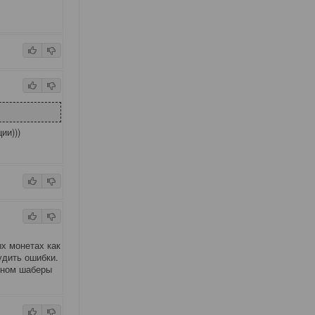
ии)))
ых монетах как
удить ошибки.
вном шаберы