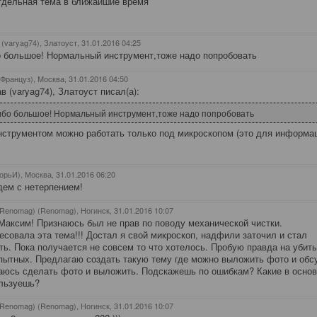
тдельная тема в ближайшие время
(varyag74), Златоуст
, 31.01.2016 04:25
 большое! Нормальный инструмент,тоже надо попробовать
(Француз), Москва
, 31.01.2016 04:50
в (varyag74), Златоуст писал(а):
бо большое! Нормальный инструмент,тоже надо попробовать
нструментом можно работать только под микроскопом (это для информац
горьИ), Москва
, 31.01.2016 06:20
дем с нетерпением!
(Renomag) (Renomag), Ногинск
, 31.01.2016 10:07
Максим! Признаюсь был не прав по поводу механической чистки.
есовала эта тема!!! Достал я свой микроскоп, надфили заточил и стал
ть. Пока получается не совсем то что хотелось. Пробую правда на убит
пытных. Предлагаю создать такую тему где можно выложить фото и обс
юсь сделать фото и выложить. Подскажешь по ошибкам? Какие в осно
льзуешь?
(Renomag) (Renomag), Ногинск
, 31.01.2016 10:07