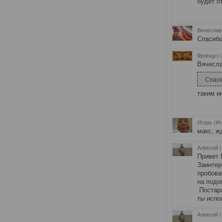
будет о
Вячеслав 
Спасибо
Француз 
Вячесла
Спаси
таким и
Игорь (И
макс, ж
Алексей 
Привет 
Заинтер
пробова
на подо
Постара
ты испо
Алексей 