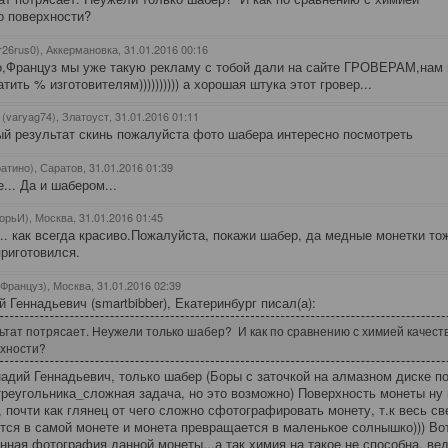
о поверхности?
r26rus0), Аккермановка
, 31.01.2016 00:16
,Француз мы уже такую рекламу с тобой дали на сайте ГРОВЕРАМ,нам 
тить % изготовителям)))))))))) а хорошая штука этот гровер...
(varyag74), Златоуст
, 31.01.2016 01:11
й результат скинь пожалуйста фото шабера интересно посмотреть
атино), Саратов
, 31.01.2016 01:39
... Да и шабером...
горьИ), Москва
, 31.01.2016 01:45
.. как всегда красиво.Пожалуйста, покажи шабер, да медные монетки то
приготовился.
(Француз), Москва
, 31.01.2016 02:39
й Геннадьевич (smartbibber), Екатеринбург писал(а):
ьтат потрясает. Неужели только шабер? И как по сравнению с химией качест
рхности?
адий Геннадьевич, только шабер (Боры с заточкой на алмазном диске п
реугольника_сложная задача, но это возможно) Поверхность монеты ну 
, почти как глянец от чего сложно сфотографировать монету, т.к весь св
тся в самой монете и монета превращается в маленькое солнышко))) Во
нная фотография данной монеты...а так химия на такое не способна, вед