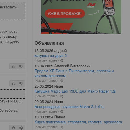
енствовать
верхность
д. (вывожу
ь) На днях
Объявления
13.05.2026 андрей
катушка на деус 2
(
Комментариев - 0
)
16.04.2025 Алексей Викторович!
Продам XP Deus с Пинпоинтером, лопатой и
чехлом-рюкзаком
(
Комментариев - 0
)
20.05.2024 Иван
Катушка Magic Lab 13DD для Makro Racer 1,2
(
Комментариев - 0
)
оту - ПЯТАК!!!
20.05.2024 Иван
Беспроводные наушники Makro 2.4 кГц
бо тебе за
(
Комментариев - 0
)
13.03.2024 Павел
Кирка поисковика, старателя, геолога, археолога
(
Комментариев - 1
)