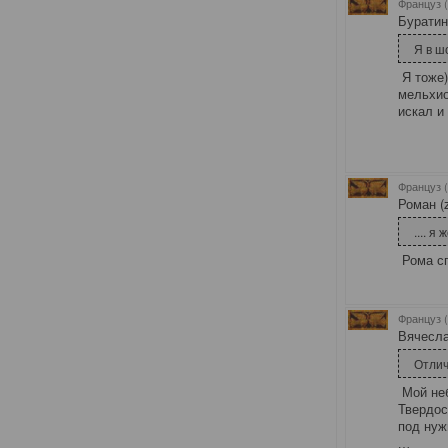
Француз 
Буратин
Я в шо
Я тоже)
мельхио
искал и
Француз 
Роман (
.... 
Рома сп
Француз 
Вячесла
Отлич
Мой неб
Твердос
под нуж