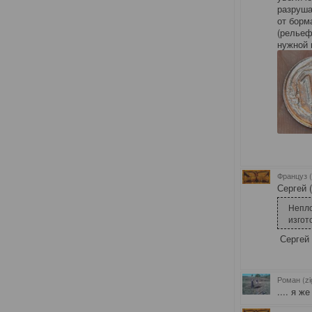
разруша
от борм
(рельеф
нужной 
Француз 
Сергей 
Непло
изгото
Сергей п
Роман (zi
.... я ж