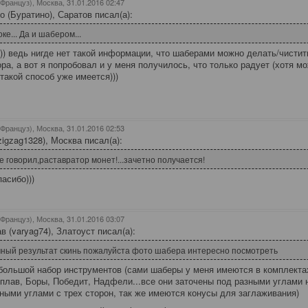
(Француз), Москва
, 31.01.2016 02:47
о (Буратино), Саратов писал(а):
ке... Да и шабером...
)) ведь нигде нет такой информации, что шаберами можно делать/чистит
ра, а вот я попробовал и у меня получилось, что только радует (хотя мо
 такой способ уже имеется)))
(Француз), Москва
, 31.01.2016 02:53
zigzag1328), Москва писал(а):
я же говорил,раставратор монет!...зачетно получается!
асибо)))
(Француз), Москва
, 31.01.2016 03:07
в (varyag74), Златоуст писал(а):
ный результат скинь пожалуйста фото шабера интересно посмотреть
ольшой набор инструментов (сами шаберы у меня имеются в комплекта
плав, Боры, Победит, Надфели...все они заточены под разными углами н
ными углами с трех сторон, так же имеются конусы для заглаживания)