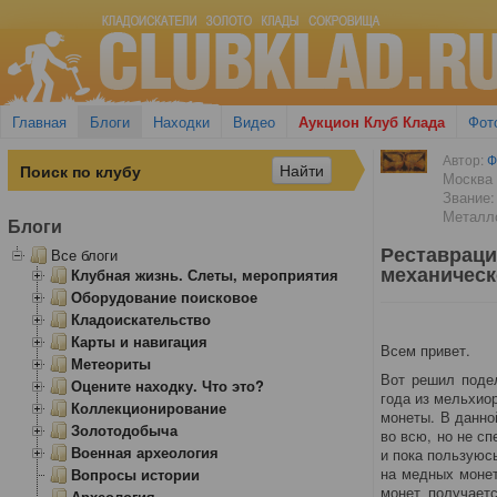
Главная
Блоги
Находки
Видео
Аукцион Клуб Клада
Фот
Автор:
Ф
Москва
Звание:
Металло
Блоги
Реставраци
Все блоги
механическ
Клубная жизнь. Слеты, мероприятия
Оборудование поисковое
Кладоискательство
Карты и навигация
Всем привет.
Метеориты
Вот решил поде
Оцените находку. Что это?
года из мельхиор
Коллекционирование
монеты. В данно
Золотодобыча
во всю, но не с
Военная археология
и пока пользуюс
на медных монет
Вопросы истории
монет получает
Археология