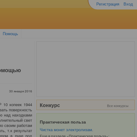
Регистрация
Вход
Помощь
помощью
30 января 2016
 10 копеек 1944
Конкурс
Все конкурсы
ивать поверхность
аю над находками
олнительный свет
Практическая польза
по своим работам
Чистка монет электролизам.
ь, т.к результат
ером в руке под
Еще в разделе «Практическая польза»: