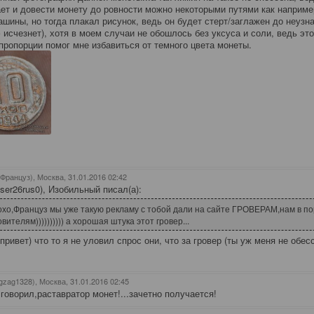
ет и довести монету до ровности можно некоторыми путями как наприм
ашины, но тогда плакал рисунок, ведь он будет стерт/заглажен до неузн
 исчезнет), хотя в моем случаи не обошлось без уксуса и соли, ведь это
пропорции помог мне избавиться от темного цвета монеты.
(Француз), Москва
, 31.01.2016 02:42
(ser26rus0), Изобильный писал(а):
хо,Француз мы уже такую рекламу с тобой дали на сайте ГРОВЕРАМ,нам в по
вителям)))))))))) а хорошая штука этот гровер...
ривет) что то я не уловил спрос они, что за гровер (ты уж меня не обесс
gzag1328), Москва
, 31.01.2016 02:45
е говорил,раставратор монет!...зачетно получается!