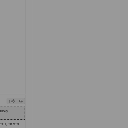
1
 шоку
ты, то это