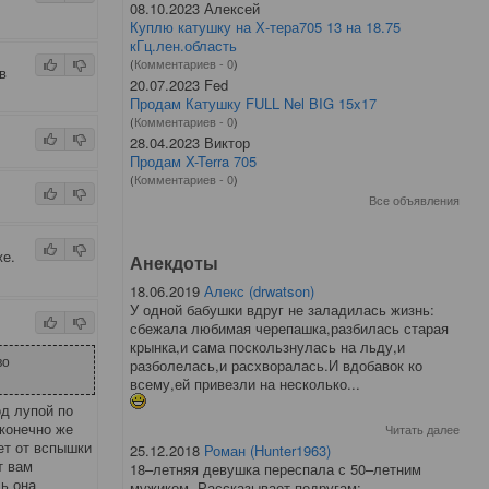
08.10.2023 Алексей
Куплю катушку на Х-тера705 13 на 18.75
кГц.лен.область
(
Комментариев - 0
)
в
20.07.2023 Fed
Продам Катушку FULL Nel BIG 15x17
(
Комментариев - 0
)
28.04.2023 Виктор
Продам X-Terra 705
(
Комментариев - 0
)
Все объявления
же.
Анекдоты
18.06.2019
Алекс (drwatson)
У одной бабушки вдруг не заладилась жизнь:
сбежала любимая черепашка,разбилась старая
крынка,и сама поскользнулась на льду,и
во
разболелась,и расхворалась.И вдобавок ко
всему,ей привезли на несколько...
од лупой по
конечно же
Читать далее
ет от вспышки
25.12.2018
Роман (Hunter1963)
т вам
18–летняя девушка переспала с 50–летним
ь она
мужиком. Рассказывает подругам: