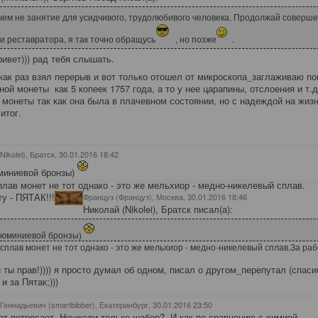
 чем не занятие для усидчивого, трудолюбивого человека. Продолжай соверш
и реставратора, я так точно обращусь
, но позже
.
ивет))) рад тебя слышать.
как раз взял перерыв и вот только отошел от микроскопа_заглаживаю по
ной монеты как 5 копеек 1757 года, а то у нее царапины, отслоения и т.
 монеты так как она была в плачевном состоянии, но с надеждой на жизн
итог.
Nikolei), Братск
, 30.01.2016 18:42
миниевой бронзы)
плав монет не тот однако - это же мельхиор - медно-никелевый сплав.
ту - ПЯТАК!!!
Француз (Француз), Москва
, 30.01.2016 18:46
Николай (Nikolei), Братск писал(а):
люминиевой бронзы)
 сплав монет не тот однако - это же мельхиор - медно-никелевый сплав.
За раб
 ты прав!)))) я просто думал об одном, писал о другом_перепутал (спаси
и за Пятак;)))
Геннадьевич (smartbibber), Екатеринбург
, 30.01.2016 23:50
ат потрясает. Неужели только шабер? И как по сравнению с химией