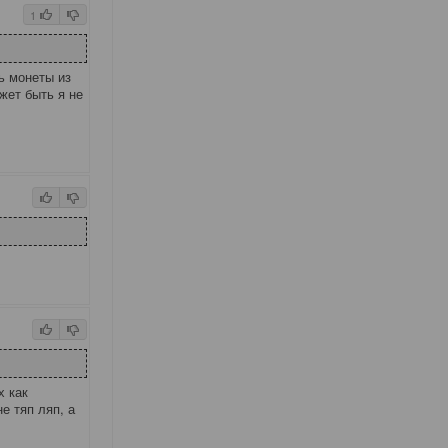
1
ь монеты из
жет быть я не
х как
е тяп ляп, а