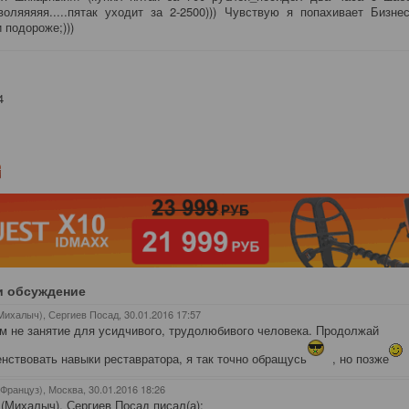
оляяяяя.....пятак уходит за 2-2500))) Чувствую я попахивает Бизн
 подороже;)))
4
и обсуждение
Михалыч), Сергиев Посад
, 30.01.2016 17:57
ем не занятие для усидчивого, трудолюбивого человека. Продолжай
нствовать навыки реставратора, я так точно обращусь
, но позже
(Француз), Москва
, 30.01.2016 18:26
(Михалыч), Сергиев Посад писал(а):