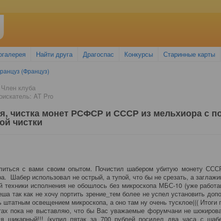
огалерея
Найти друга
Драгоспас
Конкурсы
Старинные карты
ранцуз (Француз)
 Член клуба
искатель: AT Pro
я, чистка монет РСФСР и СССР из мельхиора с 
ой чистки
литься с вами своим опытом. Почистил шабером убитую монету СССР
а. Шабер использовал не острый, а тупой, что бы не срезать, а заглаж
й техники исполнения не обошлось без микроскопа МБС-10 (уже работ
пеша так как не хочу портить зрение_тем более не успел установить доп
ь штатным освещением микроскопа, а оно там ну очень тусклое((( Итоги 
ах пока не выставляю, что бы Вас уважаемые форумчани не шокироват
ся шикарный!!! (купил пятак за 700 рублей_посидел два часа с шаб