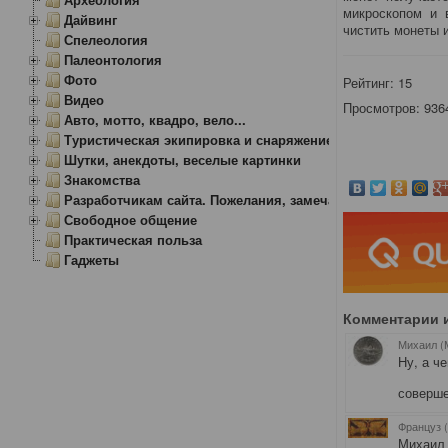
микроскопом и в
Дайвинг
чистить монеты и
Спелеология
Палеонтология
Фото
Рейтинг:
15
Видео
Просмотров: 936
Авто, мотто, квадро, вело...
Туристическая экипировка и снаряжение
Шутки, анекдоты, веселые картинки
Знакомства
Разработчикам сайта. Пожелания, замечания.
Свободное общение
Практическая польза
Гаджеты
Комментарии 
Михаил (
Ну, а ч
соверше
Француз 
Михаил 