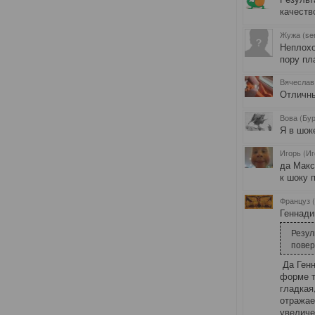
качеств
Жужа (se
Неплохо
пору пла
Вячеслав 
Отличны
Вова (Бур
Я в шоке
Игорь (И
да Макс
к шоку 
Француз 
Геннади
Резул
пове
Да Генн
форме т
гладкая
отражае
увеличе