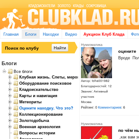
Главная
Блоги
Находки
Видео
Аукцион Клуб Клада
Фот
Нумизматика
оцените
Вроде Пол
Блоги
Все блоги
Клубная жизнь. Слеты, мероприятия
Автор: toha001982
Оборудование поисковое
Благодарностей: 12
Кладоискательство
Звание: Активный
Карты и навигация
участник
Метеориты
Москва
Рейтинг: 0
Комментариев
: 6
Оцените находку. Что это?
Коллекционирование
Золотодобыча
Нумизматика
Военная археология
по чём н
Вопросы истории
,как вам э
Археология