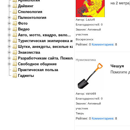
на 2 метра
Дайвинг
Спелеология
Палеонтология
Автор: Lazurit
Фото
Благодарностей: 0
Видео
Звание: Активный
Авто, мотто, квадро, вело...
участник
Воскресенск
Туристическая экипировка и снаряжение
Рейтинг: 0
Комментариев
: 8
Шутки, анекдоты, веселые картинки
Знакомства
Разработчикам сайта. Пожелания, замечания.
Нумизматика
Свободное общение
Чешуя
Практическая польза
Помогите 
Гаджеты
Автор: vano69
Благодарностей: 0
Звание: Активный
участник
Тверь
Рейтинг: 0
Комментариев
: 8