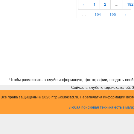
«
1
2
...
182
...
194
195
»
Чтобы разместить в клубе информацию, фотографии, создать свой 
Сейчас в клубе кладоискателей: 3,
Все права защищены © 2026 http://clubklad.ru. Перепечатка информации воз
Любая поисковая техника есть в мага