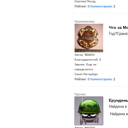
Сергиев Посад
Рейтинг: 0
Комментариев
: 2
Нумизматика
Что за М
Год?Срана
Автор: Abishot
Благодарностей: 0
Звание: Еще не
определился
Санкт-Петербург
Рейтинг: 0
Комментариев
: 2
Прочее
Ерунден
Найдена в
Найдена в
Автор: wanooo