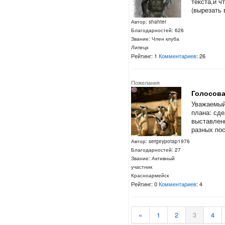
текста,и ч
(вырезать 
Автор: shahter
Благодарностей: 626
Звание: Член клуба
Липецк
Рейтинг: 1
Комментариев
: 26
Пожелания
Голосов
Уважаемый
плана: сде
выставлени
разных пос
Автор: sergeypotap1976
Благодарностей: 27
Звание: Активный
участник
Красноармейск
Рейтинг: 0
Комментариев
: 4
«
1
2
3
4