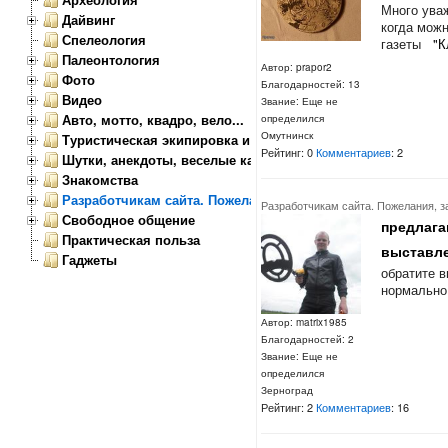
Много ува
Дайвинг
когда можн
Спелеология
газеты
"К
Палеонтология
Автор: prapor2
Фото
Благодарностей: 13
Видео
Звание: Еще не
Авто, мотто, квадро, вело...
определился
Омутнинск
Туристическая экипировка и снаряжение
Рейтинг: 0
Комментариев
: 2
Шутки, анекдоты, веселые картинки
Знакомства
Разработчикам сайта. Пожелания, замечания.
Разработчикам сайта. Пожелания, з
Свободное общение
предлага
Практическая польза
выставле
Гаджеты
обратите в
нормально
Автор: matrix1985
Благодарностей: 2
Звание: Еще не
определился
Зерноград
Рейтинг: 2
Комментариев
: 16