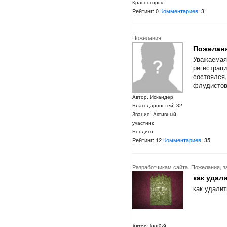
Красногорск
Рейтинг: 0
Комментариев
: 3
Пожелания
Пожелани
Уважаемая
регистраци
состоялся
флудистов,
Автор: Искандер
Благодарностей: 32
Звание: Активный
участник
Бендиго
Рейтинг: 12
Комментариев
: 35
Разработчикам сайта. Пожелания, з
как удал
как удали
Автор: igor2-9