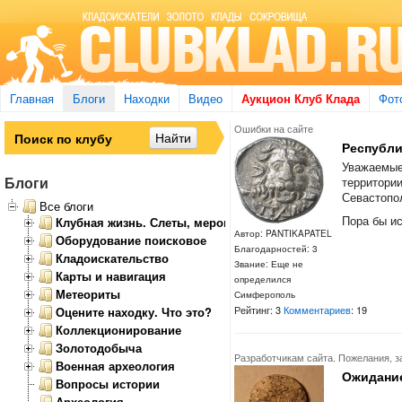
Главная
Блоги
Находки
Видео
Аукцион Клуб Клада
Фот
Ошибки на сайте
Республи
Уважаемые
Блоги
территории
Севастопо
Все блоги
Пора бы ис
Клубная жизнь. Слеты, мероприятия
Автор: PANTIKAPATEL
Оборудование поисковое
Благодарностей: 3
Кладоискательство
Звание: Еще не
Карты и навигация
определился
Метеориты
Симферополь
Рейтинг: 3
Комментариев
: 19
Оцените находку. Что это?
Коллекционирование
Золотодобыча
Разработчикам сайта. Пожелания, з
Военная археология
Ожидани
Вопросы истории
Археология