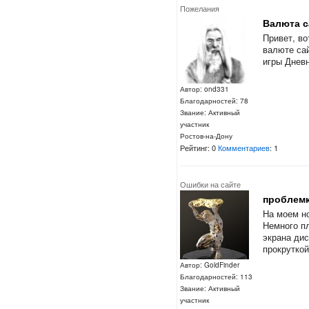
Пожелания
Валюта с
Привет, во
валюте сай
игры Днев
Автор: ond331
Благодарностей: 78
Звание: Активный
участник
Ростов-на-Дону
Рейтинг: 0
Комментариев
: 1
Ошибки на сайте
проблемк
На моем но
Немного пл
экрана дис
прокруткой
Автор: GoldFinder
Благодарностей: 113
Звание: Активный
участник