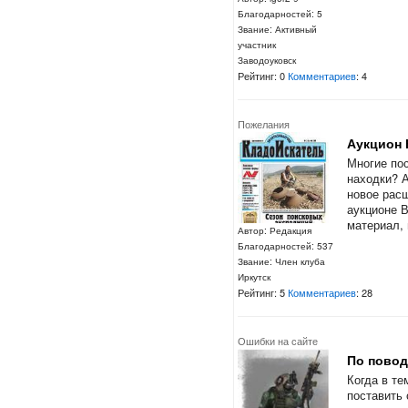
Благодарностей: 5
Звание: Активный
участник
Заводоуковск
Рейтинг: 0
Комментариев
: 4
Пожелания
Аукцион 
Многие пос
находки? 
новое расш
аукционе 
материал, 
Автор: Редакция
Благодарностей: 537
Звание: Член клуба
Иркутск
Рейтинг: 5
Комментариев
: 28
Ошибки на сайте
По повод
Когда в т
поставить 