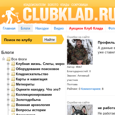
Главная
Блоги
Находки
Видео
Аукцион Клуб Клада
Фот
Ошибки на сайте
Профил
А данные 
Блоги
уже ставил
Все блоги
Клубная жизнь. Слеты, мероприятия
Автор: irbis7
Оборудование поисковое
Благодарностей: 0
Кладоискательство
Звание: Активный
Карты и навигация
участник
Метеориты
Полтава
Рейтинг: 0
Комментариев
: 8
Оцените находку. Что это?
Коллекционирование
Золотодобыча
Ошибки на сайте
Военная археология
не работ
Вопросы истории
Не работае
Археология