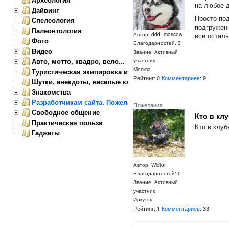
на любое д
Дайвинг
Просто под
Спелеология
подгруженн
Палеонтология
всё осталь
Автор: ddd_moscow
Фото
Благодарностей: 3
Видео
Звание: Активный
Авто, мотто, квадро, вело...
участник
Москва
Туристическая экипировка и снаряжение
Рейтинг: 0
Комментариев
: 9
Шутки, анекдоты, веселые картинки
Знакомства
Разработчикам сайта. Пожелания, замечания.
Пожелания
Свободное общение
Кто в кл
Практическая польза
Кто в клуб
Гаджеты
Автор: Wictor
Благодарностей: 0
Звание: Активный
участник
Иркутск
Рейтинг: 1
Комментариев
: 33