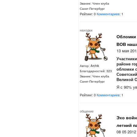
Звание: Член клуба
Санкт-Петербург
Рейтинг: 0
Комментариев
: 1
находки
Обломки
ВОВ нашл
13 мая 201
Участники
районе го
Автор: Archik
обломки с
Благодарностей: 323
Советски
Звание: Член клуба
Великой О
Санкт-Петербург
Я с 90% ув
Рейтинг: 0
Комментариев
: 1
общение
Эхо войн
летний п
08 05 2012