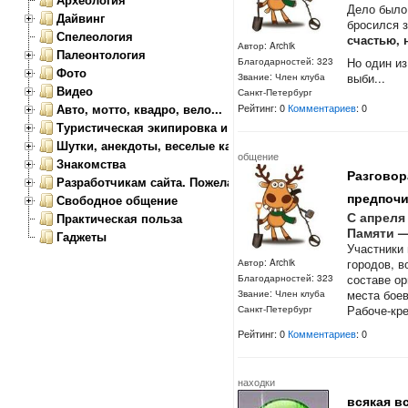
Дело было
Дайвинг
бросился 
Спелеология
счастью, 
Автор: Archik
Палеонтология
Но один из
Благодарностей: 323
Фото
выби...
Звание: Член клуба
Видео
Санкт-Петербург
Авто, мотто, квадро, вело...
Рейтинг: 0
Комментариев
: 0
Туристическая экипировка и снаряжение
Шутки, анекдоты, веселые картинки
общение
Знакомства
Разговор
Разработчикам сайта. Пожелания, замечания.
предпочи
Свободное общение
С апреля
Практическая польза
Памяти —
Гаджеты
Участники 
городов, 
Автор: Archik
составе ор
Благодарностей: 323
места боев
Звание: Член клуба
Рабоче-кре
Санкт-Петербург
Рейтинг: 0
Комментариев
: 0
находки
всякая в