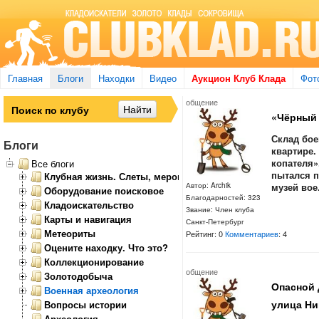
Главная
Блоги
Находки
Видео
Аукцион Клуб Клада
Фот
общение
«Чёрный 
Склад бо
Блоги
квартире.
копателя»
Все блоги
пытался п
Клубная жизнь. Слеты, мероприятия
музей вое.
Автор: Archik
Оборудование поисковое
Благодарностей: 323
Кладоискательство
Звание: Член клуба
Карты и навигация
Санкт-Петербург
Метеориты
Рейтинг: 0
Комментариев
: 4
Оцените находку. Что это?
Коллекционирование
общение
Золотодобыча
Опасной 
Военная археология
улица Ни
Вопросы истории
Археология