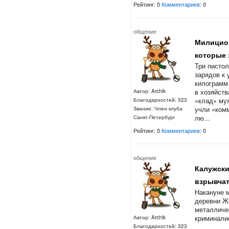
Рейтинг: 0
Комментариев
: 0
общение
Милицион
которые 
Три пистол
зарядов к 
килограмм
в хозяйств
Автор: Archik
«клад» му
Благодарностей: 323
учли «ком
Звание: Член клуба
лю...
Санкт-Петербург
Рейтинг: 0
Комментариев
: 0
общение
Калужски
взрывчат
Накануне м
деревни Ж
металличе
криминали
Автор: Archik
Благодарностей: 323