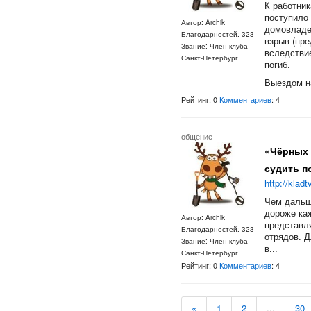
К работни
поступило 
Автор: Archik
домовладе
Благодарностей: 323
взрыв (пре
Звание: Член клуба
вследствие
Санкт-Петербург
погиб.
Выездом на
Рейтинг: 0
Комментариев
: 4
общение
«Чёрных 
судить п
http://klad
Чем дальш
дороже каж
Автор: Archik
представл
Благодарностей: 323
отрядов. 
Звание: Член клуба
в...
Санкт-Петербург
Рейтинг: 0
Комментариев
: 4
«
1
2
...
30