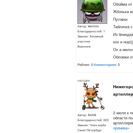
Обойма от
Жбонька в
Пуговки
Табличка 
Автор: wanooo
Благодарностей: 1
Из блинда
Звание: Активный
кох и нор))
участник
Воронеж
Ох а мелоч
Обломки от
Рейтинг: 0
Комментариев
: 5
находки
Нижегоро
артиллер
2 июля к 
Автор: Archik
области п
Благодарностей: 323
артиллери
Звание: Член клуба
хроника»
Санкт-Петербург