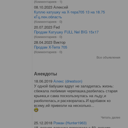
(
Комментариев - 1
)
08.10.2023 Алексей
Куплю катушку на Х-тера705 13 на 18.75
кГц.лен.область
(
Комментариев - 0
)
20.07.2023 Fed
Продам Катушку FULL Nel BIG 15x17
(
Комментариев - 0
)
28.04.2023 Виктор
Продам X-Terra 705
(
Комментариев - 0
)
Все объявления
Анекдоты
18.06.2019
Алекс (drwatson)
У одной бабушки вдруг не заладилась жизнь:
сбежала любимая черепашка,разбилась старая
крынка,и сама поскользнулась на льду,и
разболелась,и расхворалась.И вдобавок ко
всему,ей привезли на несколько...
Читать далее
25.12.2018
Роман (Hunter1963)
18–летняя девушка переспала с 50–летним