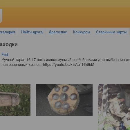
огалерея
Найти друга
Драгоспас
Конкурсы
Старинные карты
аходки
Fed
Ручной таран 16-17 века используемый разбойниками для выбивания дв
незговорчивых хозяев. https://youtu.be/kEAuTHfr8bM