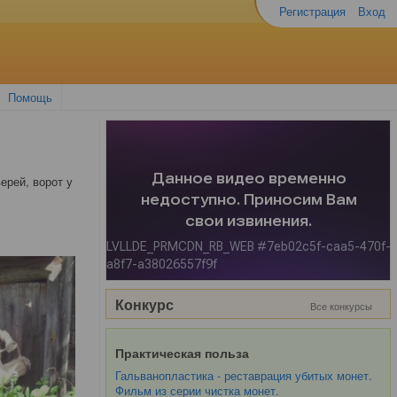
Регистрация
Вход
Помощь
ерей, ворот у
Конкурс
Все конкурсы
Практическая польза
Гальванопластика - реставрация убитых монет.
Фильм из серии чистка монет.