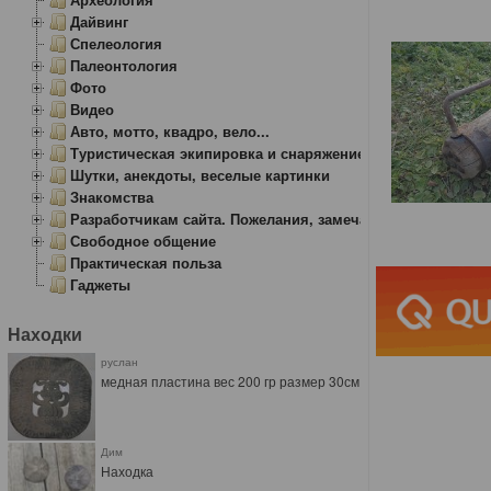
Дайвинг
Спелеология
Палеонтология
Фото
Видео
Авто, мотто, квадро, вело...
Туристическая экипировка и снаряжение
Шутки, анекдоты, веселые картинки
Знакомства
Разработчикам сайта. Пожелания, замечания.
Свободное общение
Практическая польза
Гаджеты
Находки
руслан
медная пластина вес 200 гр размер 30см
Дим
Находка