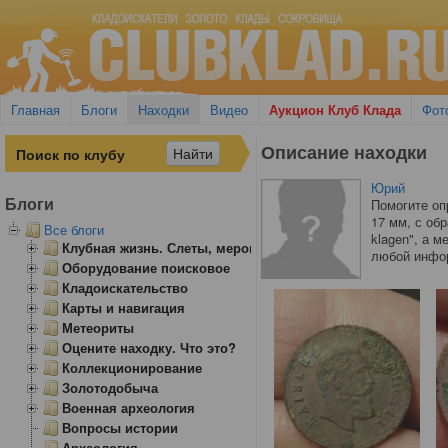
Главная
Блоги
Находки
Видео
Аукцион Клуб Клада
Фот
Описание находки
Юрий
Блоги
Помогите оп
17 мм, с обр
Все блоги
klagen", а 
Клубная жизнь. Слеты, мероприятия
любой инфо
Оборудование поисковое
Кладоискательство
Карты и навигация
Метеориты
Оцените находку. Что это?
Коллекционирование
Золотодобыча
Военная археология
Вопросы истории
Археология