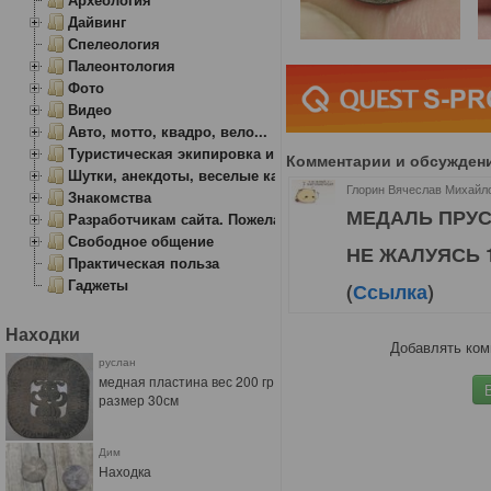
Дайвинг
Спелеология
Палеонтология
Фото
Видео
Авто, мотто, квадро, вело...
Туристическая экипировка и снаряжение
Комментарии и обсужден
Шутки, анекдоты, веселые картинки
Глорин Вячеслав Михайлов
Знакомства
МЕДАЛЬ ПРУС
Разработчикам сайта. Пожелания, замечания.
Свободное общение
НЕ ЖАЛУЯСЬ 18
Практическая польза
Гаджеты
(
Ссылка
)
Находки
Добавлять ком
руслан
медная пластина вес 200 гр
размер 30см
Дим
Находка