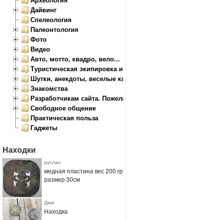
Дайвинг
Спелеология
Палеонтология
Фото
Видео
Авто, мотто, квадро, вело...
Туристическая экипировка и снаряжение
Шутки, анекдоты, веселые картинки
Знакомства
Разработчикам сайта. Пожелания, замечания.
Свободное общение
Практическая польза
Гаджеты
Находки
руслан
медная пластина вес 200 гр
размер 30см
Дим
Находка