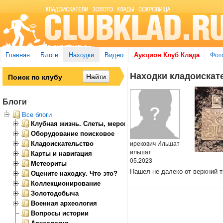
Главная
Блоги
Находки
Видео
Аукцион Клуб Клада
Фот
Находки кладоискат
Блоги
Все блоги
Клубная жизнь. Слеты, мероприятия
Оборудование поисковое
Кладоискательство
ирекович Ильшат
ильшат
Карты и навигация
05.2023
Метеориты
Нашел не далеко от верхний т
Оцените находку. Что это?
Коллекционирование
Золотодобыча
Военная археология
Вопросы истории
Археология