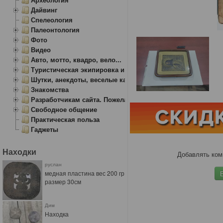
Дайвинг
Спелеология
Палеонтология
Фото
Видео
Авто, мотто, квадро, вело...
Туристическая экипировка и снаряжение
Шутки, анекдоты, веселые картинки
Знакомства
Разработчикам сайта. Пожелания, замечания.
Свободное общение
Практическая польза
Гаджеты
Находки
Добавлять ком
руслан
медная пластина вес 200 гр
размер 30см
Дим
Находка