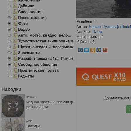
Дайвинг
Спелеология
Палеонтология
Excalibur !!!
Фото
Автор:
Кавчик Рудольф (Rudol
Видео
Альбом:
Пляж
Авто, мотто, квадро, вело...
Место съемки:
Туристическая экипировка и снаряжение
Рейтинг: 0
Шутки, анекдоты, веселые картинки
Знакомства
Разработчикам сайта. Пожелания, замечания.
Свободное общение
Практическая польза
Гаджеты
Находки
руслан
Добавлять ком
медная пластина вес 200 гр
размер 30см
Дим
Находка