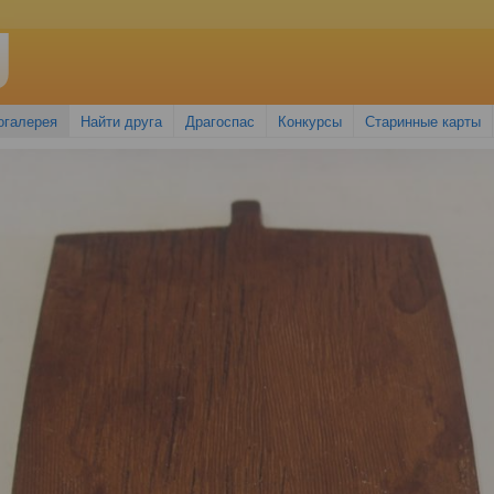
огалерея
Найти друга
Драгоспас
Конкурсы
Старинные карты