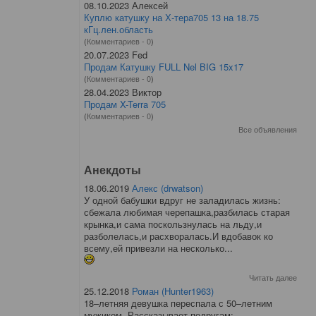
08.10.2023 Алексей
Куплю катушку на Х-тера705 13 на 18.75
кГц.лен.область
(
Комментариев - 0
)
20.07.2023 Fed
Продам Катушку FULL Nel BIG 15x17
(
Комментариев - 0
)
28.04.2023 Виктор
Продам X-Terra 705
(
Комментариев - 0
)
Все объявления
Анекдоты
18.06.2019
Алекс (drwatson)
У одной бабушки вдруг не заладилась жизнь:
сбежала любимая черепашка,разбилась старая
крынка,и сама поскользнулась на льду,и
разболелась,и расхворалась.И вдобавок ко
всему,ей привезли на несколько...
Читать далее
25.12.2018
Роман (Hunter1963)
18–летняя девушка переспала с 50–летним
мужиком. Рассказывает подругам: