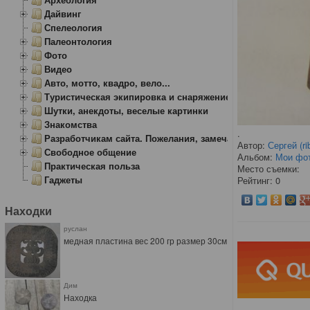
Дайвинг
Спелеология
Палеонтология
Фото
Видео
Авто, мотто, квадро, вело...
Туристическая экипировка и снаряжение
Шутки, анекдоты, веселые картинки
Знакомства
.
Разработчикам сайта. Пожелания, замечания.
Автор:
Сергей (ri
Свободное общение
Альбом:
Мои фо
Практическая польза
Место съемки:
Гаджеты
Рейтинг: 0
Находки
руслан
медная пластина вес 200 гр размер 30см
Дим
Находка