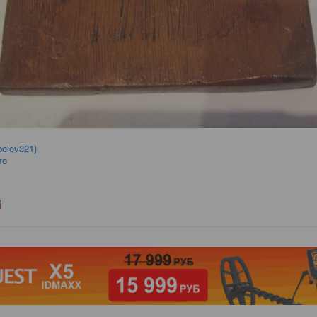
bolov321)
то