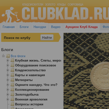
Главная
Блоги
Находки
Видео
Аукцион Клуб Клада
Фот
Блоги
Все блоги
Клубная жизнь. Слеты, мероприятия
Оборудование поисковое
Кладоискательство
Карты и навигация
Метеориты
Оцените находку. Что это?
Коллекционирование
Золотодобыча
Военная археология
Вопросы истории
Археология