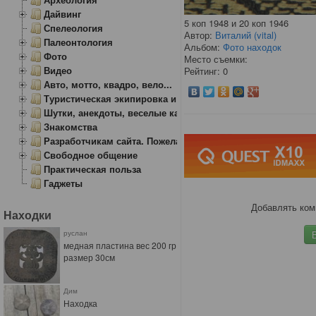
Дайвинг
5 коп 1948 и 20 коп 1946
Спелеология
Автор:
Виталий (vital)
Палеонтология
Альбом:
Фото находок
Фото
Место съемки:
Видео
Рейтинг: 0
Авто, мотто, квадро, вело...
Туристическая экипировка и снаряжение
Шутки, анекдоты, веселые картинки
Знакомства
Разработчикам сайта. Пожелания, замечания.
Свободное общение
Практическая польза
Гаджеты
Добавлять ком
Находки
руслан
медная пластина вес 200 гр
размер 30см
Дим
Находка