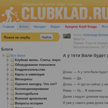
Главная
Блоги
Находки
Видео
Аукцион Клуб Клада
Фот
Автор:
Александр Валерь
Иркутск
Звание: Еще не опред
Металлоискатель: AT G
Блоги
А у тети Вали будет
Все блоги
Клубная жизнь. Слеты, мероприятия
Оборудование поисковое
Кладоискательство
Дочка: — А у тети Вали будет
Карты и навигация
Мама: — Да.
Метеориты
Оцените находку. Что это?
Дочка: — А где он сейчас у н
Коллекционирование
Мама: — Ну… В животике.
Золотодобыча
Далее следует длинная пауза
Военная археология
И уже у самого дома дочка гов
Вопросы истории
Археология