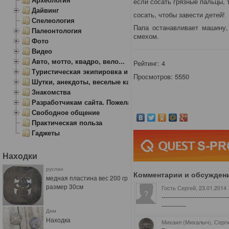
если сосать грязные пальцы, 
Дайвинг
сосать, чтобы завести детей!
Спелеология
Папа останавливает машину,
Палеонтология
смехом.
Фото
Видео
Авто, мотто, квадро, вело...
Рейтинг:
4
Туристическая экипировка и снаряжение
Просмотров: 5550
Шутки, анекдоты, веселые картинки
Знакомства
Разработчикам сайта. Пожелания, замечания.
Свободное общение
Практическая польза
Гаджеты
Находки
руслан
Комментарии и обсужден
медная пластина вес 200 гр
размер 30см
Гость Сергей
, 23.01.2014
--------------------------------
------------
Дим
Находка
Михаил (Михалыч), Серг