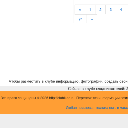
«
1
2
3
4
74
»
Чтобы разместить в клубе информацию, фотографии, создать свой 
Сейчас в клубе кладоискателей: 3,
Все права защищены © 2026 http://clubklad.ru. Перепечатка информации воз
Любая поисковая техника есть в мага