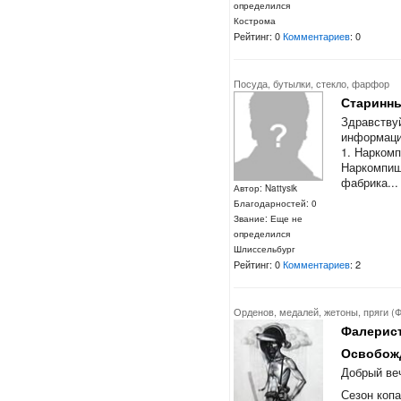
определился
Кострома
Рейтинг: 0
Комментариев
: 0
Посуда, бутылки, стекло, фарфор
Старинны
Здравству
информаци
1. Наркомп
Наркомпищ
фабрика...
Автор: Nattysik
Благодарностей: 0
Звание: Еще не
определился
Шлиссельбург
Рейтинг: 0
Комментариев
: 2
Орденов, медалей, жетоны, пряги (
Фалерист
Освобож
Добрый ве
Сезон коп