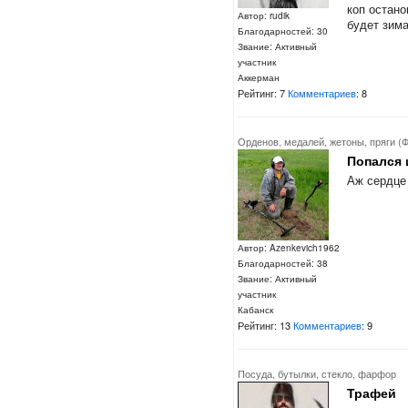
коп остано
Автор: rudik
будет зима
Благодарностей: 30
Звание: Активный
участник
Аккерман
Рейтинг: 7
Комментариев
: 8
Орденов, медалей, жетоны, пряги (
Попался 
Аж сердце
Автор: Azenkevich1962
Благодарностей: 38
Звание: Активный
участник
Кабанск
Рейтинг: 13
Комментариев
: 9
Посуда, бутылки, стекло, фарфор
Трафей