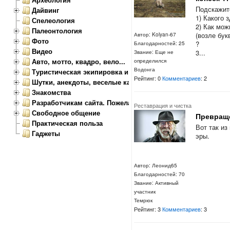
Подскажит
Дайвинг
1) Какого 
Спелеология
2) Как мож
Палеонтология
(возле бук
Автор: Kolyan-67
Фото
?
Благодарностей: 25
Видео
3...
Звание: Еще не
Авто, мотто, квадро, вело...
определился
Водонга
Туристическая экипировка и снаряжение
Рейтинг: 0
Комментариев
: 2
Шутки, анекдоты, веселые картинки
Знакомства
Разработчикам сайта. Пожелания, замечания.
Реставрация и чистка
Свободное общение
Превращ
Практическая польза
Вот так из
Гаджеты
эры.
Автор: Леонид65
Благодарностей: 70
Звание: Активный
участник
Темрюк
Рейтинг: 3
Комментариев
: 3