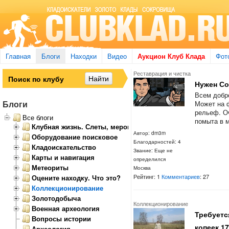
Главная
Блоги
Находки
Видео
Аукцион Клуб Клада
Фот
Реставрация и чистка
Нужен Со
Всем добро
Блоги
Может на ф
рельеф. Оч
Все блоги
помыта в м
Клубная жизнь. Слеты, мероприятия
Автор: dm3m
Оборудование поисковое
Благодарностей: 4
Кладоискательство
Звание: Еще не
Карты и навигация
определился
Метеориты
Москва
Рейтинг: 1
Комментариев
: 27
Оцените находку. Что это?
Коллекционирование
Золотодобыча
Коллекционирование
Военная археология
Требуетс
Вопросы истории
копеек 1
Археология