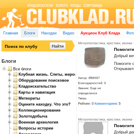
Главная
Блоги
Находки
Видео
Аукцион Клуб Клада
Фот
Металлопластика, крестики, иконки
Помогите
Добрый ве
Блоги
Помогите 
Открываетс
Все блоги
Клубная жизнь. Слеты, мероприятия
Автор: dfkthf37
Оборудование поисковое
Благодарностей: 3
Кладоискательство
Звание: Еще не
Карты и навигация
определился
Метеориты
Тверь
Рейтинг: 0
Комментариев
: 5
Оцените находку. Что это?
Коллекционирование
Золотодобыча
Металлопластика, крестики, иконки
Военная археология
Помогите
Вопросы истории
Добрый ден
Археология