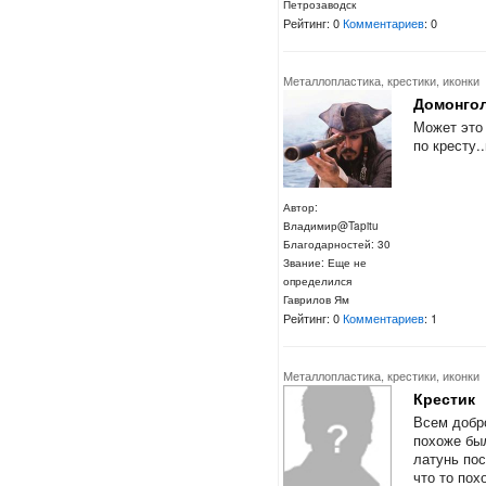
Петрозаводск
Рейтинг: 0
Комментариев
: 0
Металлопластика, крестики, иконки
Домонго
Может это
по кресту.
Автор:
Владимир@Tapitu
Благодарностей: 30
Звание: Еще не
определился
Гаврилов Ям
Рейтинг: 0
Комментариев
: 1
Металлопластика, крестики, иконки
Крестик
Всем добро
похоже бы
латунь пос
что то пох