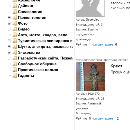
второй 7 с
Дайвинг
сколько мо
Спелеология
Палеонтология
Автор: Severoleg
Фото
Благодарностей: 3
Видео
Звание: Еще не
Авто, мотто, квадро, вело...
определился
Краснодар
Туристическая экипировка и снаряжение
Рейтинг: 1
Комментариев
: 6
Шутки, анекдоты, веселые картинки
Знакомства
Разработчикам сайта. Пожелания, замечания.
Металлопластика, крестики, иконки
Свободное общение
Крест
Практическая польза
Прошу оцен
Гаджеты
Автор: 13021973
Благодарностей: 23
Звание: Активный
участник
Волгоград
Рейтинг: 0
Комментариев
: 12