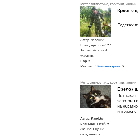
Металлопластика, крестики, иконки
Крест с 
Подскажит
Автор: черемис3
Благодарностей: 27
Звание: Активный
участник
Шарья
Рейтинг: 0
Комментариев
: 9
Металлопластика, крестики, иконки
Брелок и
Вот такая 
золотом на
на обратно
интересно.
Автор: KarelGrom
Благодарностей: 9
Звание: Еще не
определился