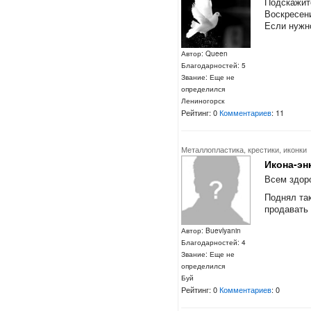
Подскажите
Воскресен
Если нужн
Автор: Queen
Благодарностей: 5
Звание: Еще не
определился
Лениногорск
Рейтинг: 0
Комментариев
: 11
Металлопластика, крестики, иконки
Икона-эн
Всем здор
Поднял так
продавать 
Автор: Buevlyanin
Благодарностей: 4
Звание: Еще не
определился
Буй
Рейтинг: 0
Комментариев
: 0