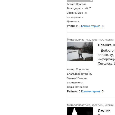
Автор: Простор
Благодарностей: 7
Звание: Еще не
определился
Цимлянск
Рейтинг: 0
Комментариев
: 8
Металлопластика, крестики, иконки
Плашка 
Доброго в
плашечку, 
информаци
Хотелось б
Автор: Chehranov
Благодарностей: 32
Звание: Еще не
определился
Санкт-Петербург
Рейтинг: 0
Комментариев
: 5
Металлопластика, крестики, иконки
Иконки