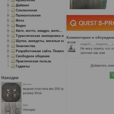
Дайвинг
Спелеология
Палеонтология
Фото
Видео
Авто, мотто, квадро, вело...
Туристическая экипировка и снаряжение
Комментарии и обсужден
Шутки, анекдоты, веселые картинки
андрей (___Андрюха___),
Знакомства
Не могу понять что э
Разработчикам сайта. Пожелания, замечания.
заточен как нож
Свободное общение
Практическая польза
Добавлять ком
Гаджеты
Находки
руслан
медная пластина вес 200 гр
размер 30см
Дим
Находка