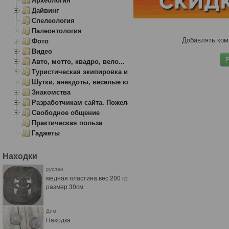
Дайвинг
Спелеология
Палеонтология
Добавлять ком
Фото
Видео
Авто, мотто, квадро, вело...
Туристическая экипировка и снаряжение
Шутки, анекдоты, веселые картинки
Знакомства
Разработчикам сайта. Пожелания, замечания.
Свободное общение
Практическая польза
Гаджеты
Находки
руслан
медная пластина вес 200 гр
размер 30см
Дим
Находка