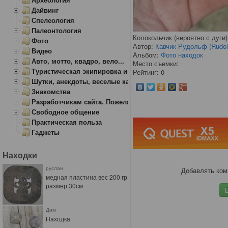
Дайвинг
Спелеология
Палеонтология
Колокольчик (вероятно с дуги
Фото
Автор:
Кавчик Рудольф (Rudol
Видео
Альбом:
Фото находок
Авто, мотто, квадро, вело...
Место съемки:
Туристическая экипировка и снаряжение
Рейтинг: 0
Шутки, анекдоты, веселые картинки
Знакомства
Разработчикам сайта. Пожелания, замечания.
Свободное общение
Практическая польза
Гаджеты
Находки
руслан
Добавлять ком
медная пластина вес 200 гр
размер 30см
Дим
Находка