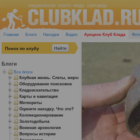
Главная
Блоги
Находки
Видео
Аукцион Клуб Клада
Фот
Блоги
Все блоги
Клубная жизнь. Слеты, мероприятия
Оборудование поисковое
Кладоискательство
Карты и навигация
Метеориты
Оцените находку. Что это?
Коллекционирование
Золотодобыча
Военная археология
Вопросы истории
Археология