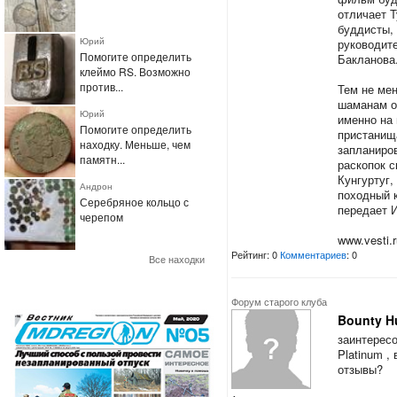
отличает Т
буддисты, 
Юрий
руководит
Помогите определить
Бакланова
клеймо RS. Возможно
против...
Тем не мен
шаманам о
Юрий
именно на 
Помогите определить
пристанищ
находку. Меньше, чем
запланиров
памятн...
раскопок с
Кунгуртуг,
Андрон
походный к
Серебряное кольцо с
передает 
черепом
www.vesti.
Рейтинг: 0
Комментариев
: 0
Все находки
Форум старого клуба
Bounty H
заинтересо
Platinum ,
отзывы?