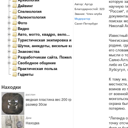
которую за
Автор: Артур
Дайвинг
научную ги
Благодарностей: 323
"Россия",
Спелеология
Звание: Член клуба
документа
Палеонтология
Модератор
поисках мо
Фото
Санкт-Петербург
Николай А
Видео
Авто, мотто, квадро, вело...
Известный 
Туристическая экипировка и снаряжение
Чингисхана
родине, гд
Шутки, анекдоты, веселые картинки
его словам
Знакомства
мысли о то
Разработчикам сайта. Пожелания, замечания.
Саяно-Алта
Свободное общение
либо из Се
Практическая польза
Хубсугул, 
Гаджеты
К тому же,
местности,
Находки
воинов из 
от военно
руслан
монгольски
медная пластина вес 200 гр
охрана был
размер 30см
потеряно.
"Легенда о
Дим
точку отсч
Находка
фильм буде