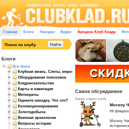
Главная
Блоги
Находки
Видео
Аукцион Клуб Клада
Фот
Блоги
Все блоги
Клубная жизнь. Слеты, мероприятия
Оборудование поисковое
Кладоискательство
Карты и навигация
Самое обсуждаемое
Метеориты
Форум старого клуба
Оцените находку. Что это?
Могилу Ч
Коллекционирование
09 февраля
Золотодобыча
Военная археология
Могилу Чин
Вопросы истории
историческ
Археология