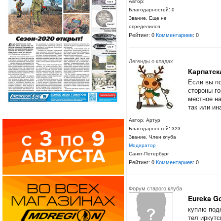
Автор:
Благодарностей: 0
Звание: Еще не
определился
Рейтинг: 0
Комментариев
: 0
Легенды о кладах
Карпатск
Если вы по
стороны го
местное н
так или ин
Автор: Артур
Благодарностей: 323
Звание: Член клуба
Модератор
Санкт-Петербург
Рейтинг: 0
Комментариев
: 0
Форум старого клуба
Eureka Go
куплю под
тел иркутс