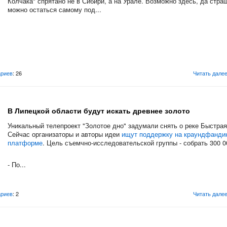
Колчака" спрятано не в Сибири, а на Урале. Возможно здесь, да страш
можно остаться самому под...
риев
: 26
Читать дале
В Липецкой области будут искать древнее золото
Уникальный телепроект "Золотое дно" задумали снять о реке Быстрая
Сейчас организаторы и авторы идеи
ищут поддержку на краундфанди
платформе
. Цель съемчно-исследовательской группы - собрать 300 0
- По...
риев
: 2
Читать дале