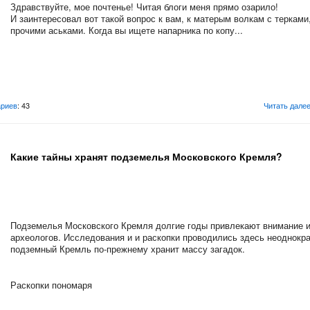
Здравствуйте, мое почтенье! Читая блоги меня прямо озарило!
И заинтересовал вот такой вопрос к вам, к матерым волкам с терками
прочими аськами. Когда вы ищете напарника по копу...
риев
: 43
Читать дале
Какие тайны хранят подземелья Московского Кремля?
Подземелья Московского Кремля долгие годы привлекают внимание и
археологов. Исследования и и раскопки проводились здесь неоднокра
подземный Кремль по-прежнему хранит массу загадок.
Раскопки пономаря