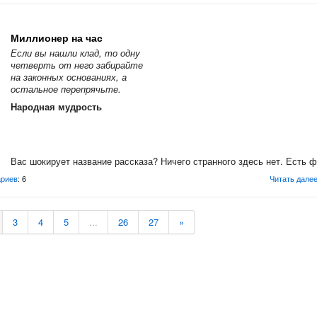
Миллионер на час
Если вы нашли клад, то одну
четверть от него забирайте
на законных основаниях, а
остальное перепрячьте.
Народная мудрость
Вас шокирует название рассказа? Ничего странного здесь нет. Есть фа
риев
: 6
Читать дале
3
4
5
...
26
27
»