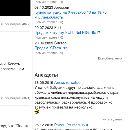
(
Комментариев - 1
)
08.10.2023 Алексей
Куплю катушку на Х-тера705 13 на 18.75
кГц.лен.область
(
Комментариев - 0
)
е
(Просмотров: 4077)
20.07.2023 Fed
Продам Катушку FULL Nel BIG 15x17
(
Комментариев - 0
)
28.04.2023 Виктор
Продам X-Terra 705
(
Комментариев - 0
)
Все объявления
чки. Копать
а современном
Анекдоты
18.06.2019
Алекс (drwatson)
У одной бабушки вдруг не заладилась жизнь:
сбежала любимая черепашка,разбилась старая
крынка,и сама поскользнулась на льду,и
е
(Просмотров: 6071)
разболелась,и расхворалась.И вдобавок ко
всему,ей привезли на несколько...
Читать далее
25.12.2018
Роман (Hunter1963)
оду, что "Золото
18–летняя девушка переспала с 50–летним