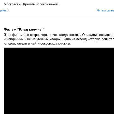
Московский Кремль испокон веков...
риев
: 4
Читать дале
Фильм "Клад княжны"
Этот фильм про сокровища, поиск клада княжны. О кладоискателях, 
и найденных и не найденных кладах. Одна из легенд которую попыта
кладоискатели и найти сокровища княжны.