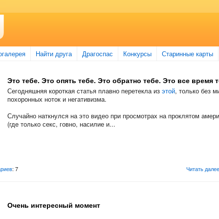
огалерея
Найти друга
Драгоспас
Конкурсы
Старинные карты
Это тебе. Это опять тебе. Это обратно тебе. Это все время т
Сегодняшняя короткая статья плавно перетекла из
этой
, только без м
похоронных ноток и негативизма.
Случайно наткнулся на это видео при просмотрах на проклятом амер
(где только секс, говно, насилие и...
риев
: 7
Читать дале
Очень интересный момент