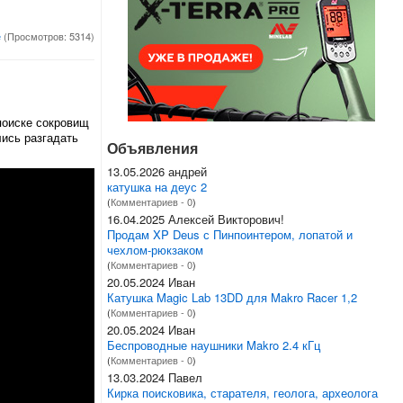
е
(Просмотров: 5314)
поиске сокровищ
лись разгадать
Объявления
13.05.2026 андрей
катушка на деус 2
(
Комментариев - 0
)
16.04.2025 Алексей Викторович!
Продам XP Deus с Пинпоинтером, лопатой и
чехлом-рюкзаком
(
Комментариев - 0
)
20.05.2024 Иван
Катушка Magic Lab 13DD для Makro Racer 1,2
(
Комментариев - 0
)
20.05.2024 Иван
Беспроводные наушники Makro 2.4 кГц
(
Комментариев - 0
)
13.03.2024 Павел
Кирка поисковика, старателя, геолога, археолога