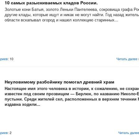
10 самых разыскиваемых кладов России.
Золотые кони Батыя, золото Леньки Пантелеева, сокровища графа Ро
другие клады, которые ищут и никак не могут найти. Год назад жител
области вскапывал огород и нашел коллекцию старинных...
риев
: 10
Читать далее
Неуловимому разбойнику помогал древний храм
Настоящее имя этого человека в истории, к сожалению, не сохра
известен
под своим прозвищем — Берлюк, по названию Николо-
пустыни. Среди жителей сел, расположенных в верхнем течении
издавна ходили...
риев
: 2
Читать дале