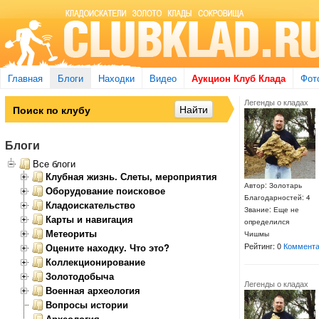
Главная
Блоги
Находки
Видео
Аукцион Клуб Клада
Фот
Легенды о кладах
Блоги
Все блоги
Клубная жизнь. Слеты, мероприятия
Автор: Золотарь
Оборудование поисковое
Благодарностей: 4
Кладоискательство
Звание: Еще не
Карты и навигация
определился
Метеориты
Чишмы
Рейтинг: 0
Коммента
Оцените находку. Что это?
Коллекционирование
Золотодобыча
Легенды о кладах
Военная археология
Вопросы истории
Археология