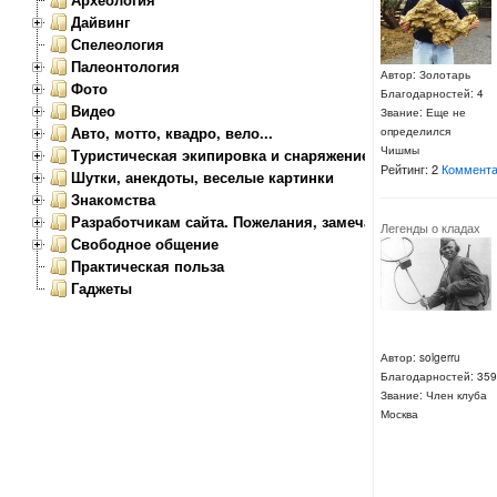
Дайвинг
Спелеология
Палеонтология
Автор: Золотарь
Фото
Благодарностей: 4
Видео
Звание: Еще не
Авто, мотто, квадро, вело...
определился
Чишмы
Туристическая экипировка и снаряжение
Рейтинг: 2
Коммента
Шутки, анекдоты, веселые картинки
Знакомства
Разработчикам сайта. Пожелания, замечания.
Легенды о кладах
Свободное общение
Практическая польза
Гаджеты
Автор: solgerru
Благодарностей: 359
Звание: Член клуба
Москва