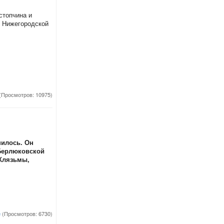
стопчина и
ь Нижегородской
(Просмотров: 10975)
нилось. Он
Берлюковской
 Клязьмы,
е
(Просмотров: 6730)