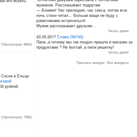
но его искать-
мужиком. Рассказывает подругам:
— Блииин! Час прелюдия, час секса, потом всю
ночь стихи читал... Больше ваще не буду с
ровесниками встречаться!
Мужик рассказывает друзьям...
Читать далее
23.05.2017
Слава (56743)
Папа ,а почему мы так поздно пришли в магазин за
е
(Просмотров: 9993)
продуктами ? Не болтай ,а пили решетку!
Читать далее
Прислать анекдот
/
Все анекдоты
 Сосна в Ельце.
нговой
00 рублей.
е
(Просмотров: 7392)