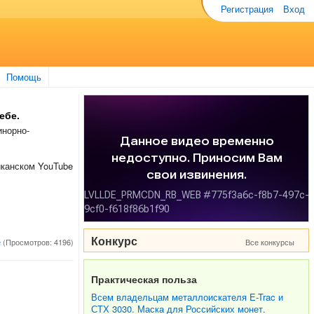
Регистрация
Вход
Помощь
ебе.
инорно-
иканском YouTube
Конкурс
е
(Просмотров: 4196)
Все конкурсы
Практическая польза
Всем владельцам металлоискателя E-Trac и
СТХ 3030. Маска для Российских монет.