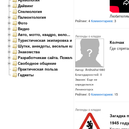
Дайвинг
Спелеология
Любителям
Палеонтология
Рейтинг: 4
Комментариев
: 3
Фото
Видео
Авто, мотто, квадро, вело...
Легенды о кладах
Туристическая экипировка и снаряжение
Колчак
Шутки, анекдоты, веселые картинки
Где спрята
Знакомства
Разработчикам сайта. Пожелания, замечания.
Свободное общение
Практическая польза
Автор: Andrusha1980
Гаджеты
Благодарностей: 0
Звание: Еще не
определился
Лениногорск
Рейтинг: 0
Комментариев
: 15
Легенды о кладах
Загадка 
1945 году
Конец авгу