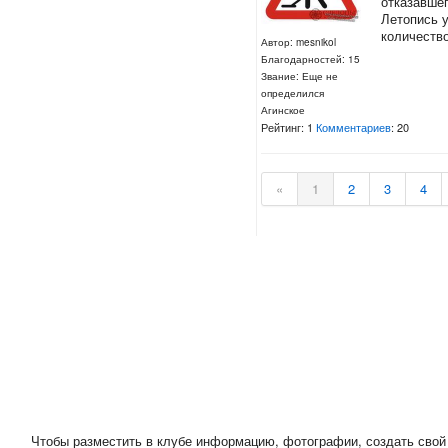
отказавшег
Летопись 
количество
Автор: mesnikol
Благодарностей: 15
Звание: Еще не
определился
Агинское
Рейтинг: 1
Комментариев
: 20
«
1
2
3
4
Чтобы разместить в клубе информацию, фотографии, создать свой 