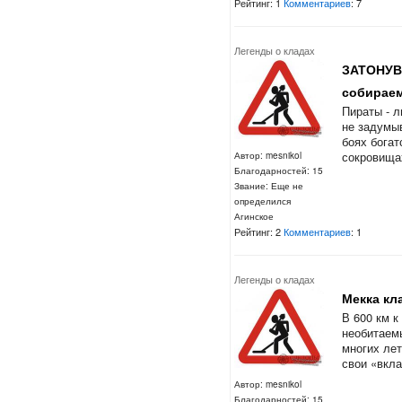
Рейтинг: 1
Комментариев
: 7
Легенды о кладах
ЗАТОНУВ
собираем 
Пираты - 
не задумы
боях богат
сокровищах
Автор: mesnikol
Благодарностей: 15
Звание: Еще не
определился
Агинское
Рейтинг: 2
Комментариев
: 1
Легенды о кладах
Мекка кл
В 600 км к
необитаемы
многих лет
свои «вкл
Автор: mesnikol
Благодарностей: 15