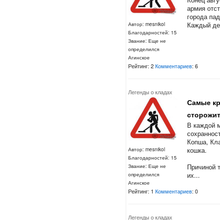
армия отст
города па
Каждый ден
Автор: mesnikol
Благодарностей: 15
Звание: Еще не
определился
Агинское
Рейтинг: 2
Комментариев
: 6
Легенды о кладах
Самые кр
сторожит
В каждой 
сохраннос
Копша, Кл
кошка.
Автор: mesnikol
Благодарностей: 15
Причиной т
Звание: Еще не
их...
определился
Агинское
Рейтинг: 1
Комментариев
: 0
Легенды о кладах