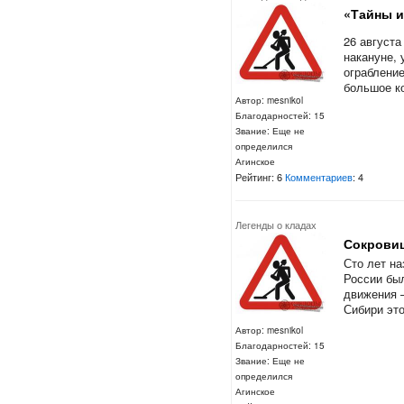
«Тайны и
26 августа
накануне, 
ограбление
большое ко
Автор: mesnikol
Благодарностей: 15
Звание: Еще не
определился
Агинское
Рейтинг: 6
Комментариев
: 4
Легенды о кладах
Сокрови
Сто лет н
России бы
движения 
Сибири это
Автор: mesnikol
Благодарностей: 15
Звание: Еще не
определился
Агинское