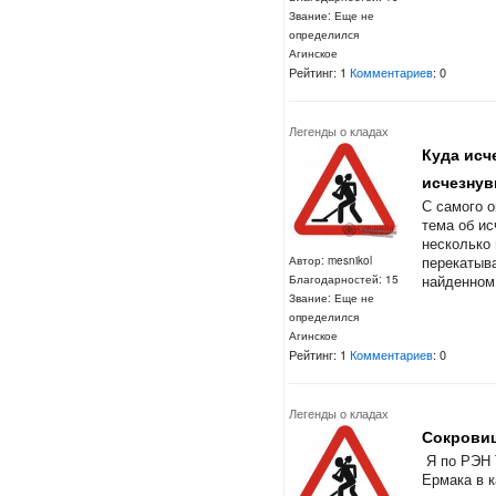
Звание: Еще не
определился
Агинское
Рейтинг: 1
Комментариев
: 0
Легенды о кладах
Куда исче
исчезнув
С самого о
тема об ис
несколько
перекатыв
Автор: mesnikol
найденном.
Благодарностей: 15
Звание: Еще не
определился
Агинское
Рейтинг: 1
Комментариев
: 0
Легенды о кладах
Сокровищ
Я по РЭН 
Ермака в к