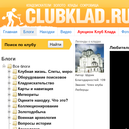
Главная
Блоги
Находки
Видео
Аукцион Клуб Клада
Фот
Легенды о кладах
Любителя
Блоги
Все блоги
Клубная жизнь. Слеты, мероприятия
Автор: Шурик
Оборудование поисковое
Благодарностей: 109
Кладоискательство
Звание: Член клуба
Карты и навигация
Люберцы
Метеориты
Оцените находку. Что это?
Коллекционирование
Золотодобыча
Военная археология
Вопросы истории
Археология