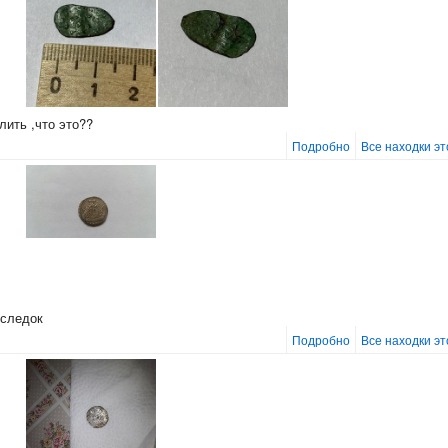
лить ,что это??
Подробно
Все находки э
оследок
Подробно
Все находки э