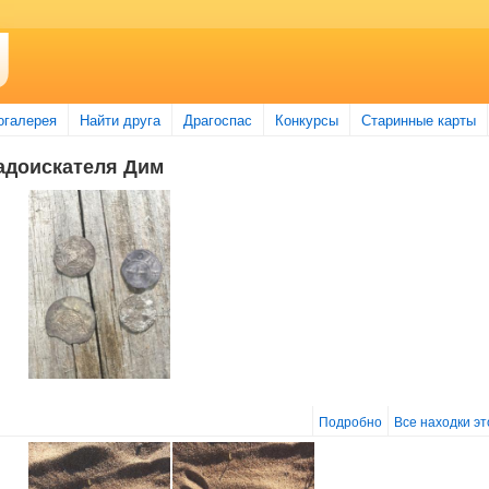
огалерея
Найти друга
Драгоспас
Конкурсы
Старинные карты
адоискателя Дим
Подробно
Все находки э