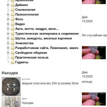
Дайвинг
Спелеология
Палеонтология
Дим
Фото
10.2024
Видео
Авто, мотто, квадро, вело...
Туристическая экипировка и снаряжение
Не случайная на
Шутки, анекдоты, веселые картинки
Знакомства
Разработчикам сайта. Пожелания, замечания.
Свободное общение
Практическая польза
Гаджеты
Дим
Находки
10.2022
руслан
кольца
медная пластина вес 200 гр размер 30см
Дим
Находка