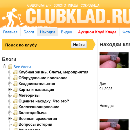
Главная
Блоги
Находки
Видео
Аукцион Клуб Клада
Фот
Находки кл
Блоги
Все блоги
Клубная жизнь. Слеты, мероприятия
Оборудование поисковое
Кладоискательство
Дим
04.2025
Карты и навигация
Метеориты
Оцените находку. Что это?
Находка
Коллекционирование
Золотодобыча
Военная археология
Вопросы истории
Археология