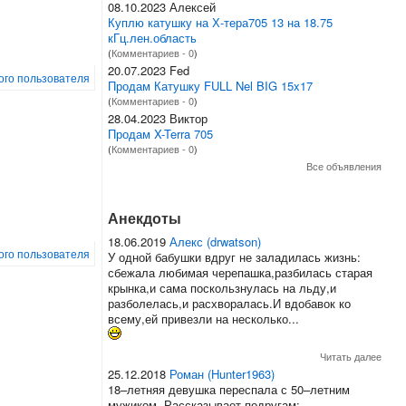
08.10.2023 Алексей
Куплю катушку на Х-тера705 13 на 18.75
кГц.лен.область
(
Комментариев - 0
)
20.07.2023 Fed
того пользователя
Продам Катушку FULL Nel BIG 15x17
(
Комментариев - 0
)
28.04.2023 Виктор
Продам X-Terra 705
(
Комментариев - 0
)
Все объявления
Анекдоты
18.06.2019
Алекс (drwatson)
того пользователя
У одной бабушки вдруг не заладилась жизнь:
сбежала любимая черепашка,разбилась старая
крынка,и сама поскользнулась на льду,и
разболелась,и расхворалась.И вдобавок ко
всему,ей привезли на несколько...
Читать далее
25.12.2018
Роман (Hunter1963)
18–летняя девушка переспала с 50–летним
мужиком. Рассказывает подругам: