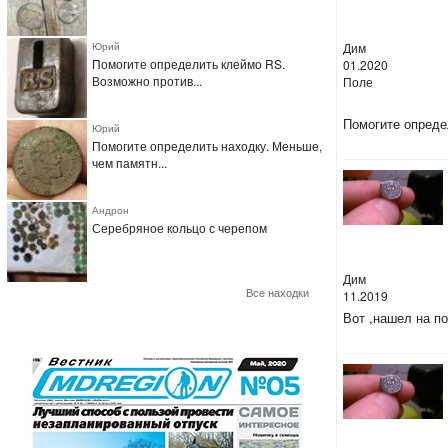
Дим
Юрий
Помогите определить клеймо RS.
01.2020
Возможно против...
Поле
Помогите опреде
Юрий
Помогите определить находку. Меньше,
чем памятн...
Андрон
Серебряное кольцо с черепом
Дим
Все находки
11.2019
Вот ,нашел на п