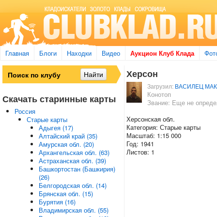
Главная
Блоги
Находки
Видео
Аукцион Клуб Клада
Фот
Херсон
Загрузил:
ВАСИЛЕЦ МАК
Конотоп
Скачать старинные карты
Звание: Еще не опред
Россия
Херсонская обл.
Старые карты
Категория: Старые карты
Адыгея (17)
Масштаб: 1:15 000
Алтайский край (35)
Год: 1941
Амурская обл. (20)
Листов: 1
Архангельская обл. (63)
Астраханская обл. (39)
Башкортостан (Башкирия)
(26)
Белгородская обл. (14)
Брянская обл. (15)
Бурятия (16)
Владимирская обл. (55)