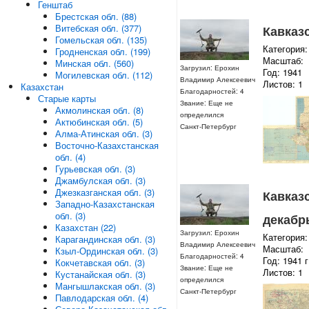
Генштаб
Брестская обл. (88)
Витебская обл. (377)
Кавказс
Гомельская обл. (135)
Категория:
Гродненская обл. (199)
Масштаб:
Минская обл. (560)
Загрузил: Ерохин
Год: 1941
Могилевская обл. (112)
Владимир Алексеевич
Листов: 1
Казахстан
Благодарностей: 4
Старые карты
Звание: Еще не
Акмолинская обл. (8)
определился
Актюбинская обл. (5)
Санкт-Петербург
Алма-Атинская обл. (3)
Восточно-Казахстанская
обл. (4)
Гурьевская обл. (3)
Джамбулская обл. (3)
Джезказганская обл. (3)
Кавказ
Западно-Казахстанская
обл. (3)
декабрь
Казахстан (22)
Загрузил: Ерохин
Категория:
Карагандинская обл. (3)
Владимир Алексеевич
Масштаб:
Кзыл-Ординская обл. (3)
Благодарностей: 4
Год: 1941 г
Кокчетавская обл. (3)
Звание: Еще не
Листов: 1
Кустанайская обл. (3)
определился
Мангышлакская обл. (3)
Санкт-Петербург
Павлодарская обл. (4)