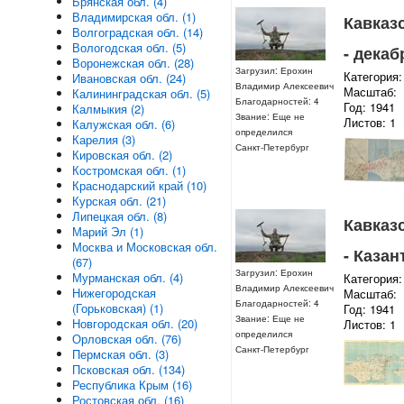
Брянская обл. (4)
Владимирская обл. (1)
Кавказс
Волгоградская обл. (14)
Вологодская обл. (5)
- декаб
Воронежская обл. (28)
Загрузил: Ерохин
Категория:
Ивановская обл. (24)
Владимир Алексеевич
Масштаб:
Калининградская обл. (5)
Благодарностей: 4
Год: 1941
Калмыкия (2)
Звание: Еще не
Листов: 1
Калужская обл. (6)
определился
Карелия (3)
Санкт-Петербург
Кировская обл. (2)
Костромская обл. (1)
Краснодарский край (10)
Курская обл. (21)
Липецкая обл. (8)
Кавказс
Марий Эл (1)
Москва и Московская обл.
- Казан
(67)
Загрузил: Ерохин
Мурманская обл. (4)
Категория:
Владимир Алексеевич
Нижегородская
Масштаб:
Благодарностей: 4
(Горьковская) (1)
Год: 1941
Звание: Еще не
Новгородская обл. (20)
Листов: 1
определился
Орловская обл. (76)
Санкт-Петербург
Пермская обл. (3)
Псковская обл. (134)
Республика Крым (16)
Ростовская обл. (16)