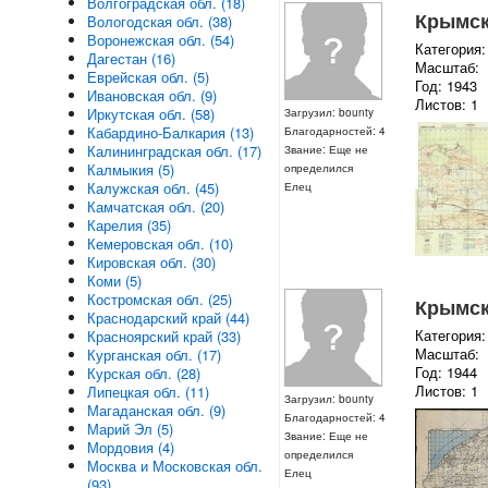
Волгоградская обл. (18)
Крымска
Вологодская обл. (38)
Воронежская обл. (54)
Категория:
Дагестан (16)
Масштаб:
Еврейская обл. (5)
Год: 1943
Ивановская обл. (9)
Листов: 1
Иркутская обл. (58)
Загрузил: bounty
Кабардино-Балкария (13)
Благодарностей: 4
Калининградская обл. (17)
Звание: Еще не
Калмыкия (5)
определился
Калужская обл. (45)
Елец
Камчатская обл. (20)
Карелия (35)
Кемеровская обл. (10)
Кировская обл. (30)
Коми (5)
Костромская обл. (25)
Крымска
Краснодарский край (44)
Категория:
Красноярский край (33)
Масштаб:
Курганская обл. (17)
Год: 1944
Курская обл. (28)
Листов: 1
Липецкая обл. (11)
Загрузил: bounty
Магаданская обл. (9)
Благодарностей: 4
Марий Эл (5)
Звание: Еще не
Мордовия (4)
определился
Москва и Московская обл.
Елец
(93)