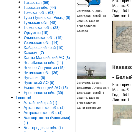
Категория:
Татарстан (56)
Масштаб:
Тверская обл. (44)
Год: 1941
Загрузил: Андрей
Томская обл. (63)
Листов: 1
Благодарностей: 18
Тува (Тувинская Респ.) (5)
Звание: Еще не
Тульская обл. (48)
определился
Тюменская обл. (28)
Самара
Удмуртия (15)
Ульяновская обл. (15)
Уральская обл. (14)
Хабаровский край (10)
Хакасия (7)
Ханты-Мансийский АО (8)
Челябинская обл. (11)
Кавказс
Чечено-Ингушетия (15)
Читинская обл. (26)
- Белый
Чувашия (6)
Чукотский АО (9)
Загрузил: Ерохин
Категория:
Ямало-Ненецкий АО (15)
Владимир Алексеевич
Масштаб:
Ярославская обл. (39)
Благодарностей: 4
Год: 1941
Генштаб
Звание: Еще не
Листов: 1
Алтайский край (1)
определился
Архангельская обл. (4)
Санкт-Петербург
Астраханская обл. (4)
Башкортостан (Башкирия)
(1)
Белгородская обл. (1)