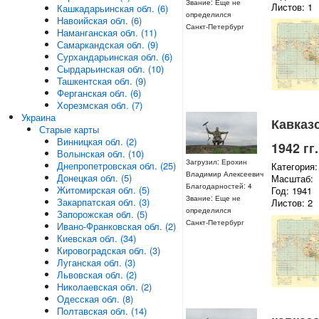
Звание: Еще не
Листов: 1
Кашкадарьинская обл. (6)
определился
Навоийская обл. (6)
Санкт-Петербург
Наманганская обл. (11)
Самаркандская обл. (9)
Сурхандарьинская обл. (6)
Сырдарьинская обл. (10)
Ташкентская обл. (9)
Ферганская обл. (6)
Хорезмская обл. (7)
Украина
Кавказ
Старые карты
Винницкая обл. (2)
1942 гг.
Волынская обл. (10)
Загрузил: Ерохин
Днепропетровская обл. (25)
Категория:
Владимир Алексеевич
Донецкая обл. (5)
Масштаб:
Благодарностей: 4
Житомирская обл. (5)
Год: 1941
Звание: Еще не
Закарпатская обл. (3)
Листов: 2
определился
Запорожская обл. (5)
Санкт-Петербург
Ивано-Франковская обл. (2)
Киевская обл. (34)
Кировоградская обл. (3)
Луганская обл. (3)
Львовская обл. (2)
Николаевская обл. (2)
Одесская обл. (8)
Полтавская обл. (14)