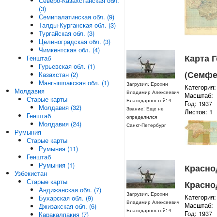
Северо-Казахстанская обл.
(3)
Семипалатинская обл. (9)
Талды-Курганская обл. (3)
Тургайская обл. (3)
Целиноградская обл. (3)
Чимкентская обл. (4)
Карта 
Генштаб
Гурьевская обл. (1)
(Семфе
Казахстан (2)
Мангышлакская обл. (1)
Загрузил: Ерохин
Категория:
Молдавия
Владимир Алексеевич
Масштаб:
Старые карты
Благодарностей: 4
Год: 1937
Молдавия (32)
Звание: Еще не
Листов: 1
Генштаб
определился
Молдавия (24)
Санкт-Петербург
Румыния
Старые карты
Румыния (11)
Генштаб
Румыния (1)
Краснод
Узбекистан
Старые карты
Краснод
Андижанская обл. (7)
Загрузил: Ерохин
Категория:
Бухарская обл. (9)
Владимир Алексеевич
Масштаб:
Джизакская обл. (6)
Благодарностей: 4
Год: 1937
Каракалпакия (7)