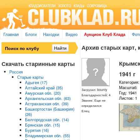
Главная
Блоги
Находки
Видео
Аукцион Клуб Клада
Фот
Архив старых карт, 
Крымска
Скачать старинные карты
Россия
1941 г
Старые карты
Категория:
Адыгея (17)
Масштаб:
Алтайский край (35)
Загрузил: bounty
Год: 1941
Амурская обл. (20)
Благодарностей: 4
Листов: 1
Архангельская обл. (63)
Звание: Еще не
Астраханская обл. (39)
определился
Башкортостан (Башкирия)
Елец
(26)
Белгородская обл. (14)
Брянская обл. (15)
Бурятия (16)
Владимирская обл. (55)