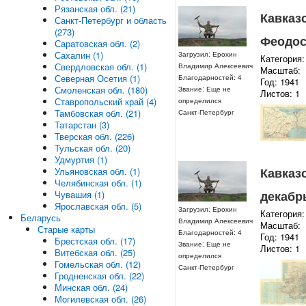
Рязанская обл. (21)
Кавказс
Санкт-Петербург и область
(273)
Феодоси
Саратовская обл. (2)
Сахалин (1)
Загрузил: Ерохин
Категория:
Свердловская обл. (1)
Владимир Алексеевич
Масштаб:
Северная Осетия (1)
Благодарностей: 4
Год: 1941
Смоленская обл. (180)
Звание: Еще не
Листов: 1
Ставропольский край (4)
определился
Тамбовская обл. (21)
Санкт-Петербург
Татарстан (3)
Тверская обл. (226)
Тульская обл. (20)
Удмуртия (1)
Кавказс
Ульяновская обл. (1)
Челябинская обл. (1)
декабр
Чувашия (1)
Ярославская обл. (5)
Загрузил: Ерохин
Категория:
Беларусь
Владимир Алексеевич
Масштаб:
Старые карты
Благодарностей: 4
Год: 1941
Брестская обл. (17)
Звание: Еще не
Листов: 1
Витебская обл. (25)
определился
Гомельская обл. (12)
Санкт-Петербург
Гродненская обл. (22)
Минская обл. (24)
Могилевская обл. (26)