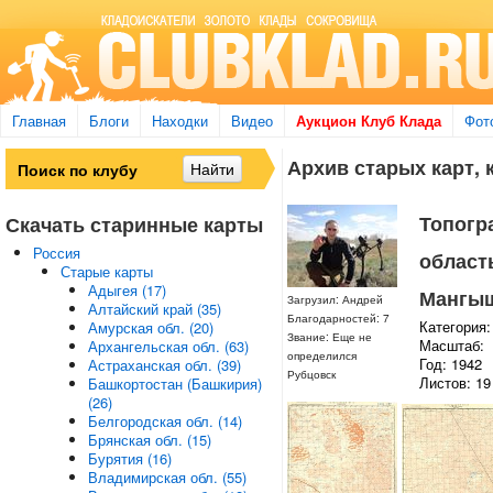
Главная
Блоги
Находки
Видео
Аукцион Клуб Клада
Фот
Архив старых карт, 
Топогр
Скачать старинные карты
Россия
область
Старые карты
Адыгея (17)
Мангыш
Загрузил: Андрей
Алтайский край (35)
Благодарностей: 7
Категория:
Амурская обл. (20)
Звание: Еще не
Масштаб:
Архангельская обл. (63)
определился
Год: 1942
Астраханская обл. (39)
Рубцовск
Листов: 19
Башкортостан (Башкирия)
(26)
Белгородская обл. (14)
Брянская обл. (15)
Бурятия (16)
Владимирская обл. (55)