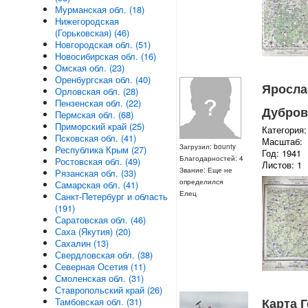
Мурманская обл. (18)
Нижегородская
(Горьковская) (46)
Новгородская обл. (51)
Новосибирская обл. (16)
Омская обл. (23)
Оренбургская обл. (40)
Ярослав
Орловская обл. (28)
Пензенская обл. (22)
Дубров
Пермская обл. (68)
Приморский край (25)
Категория:
Псковская обл. (41)
Масштаб:
Загрузил: bounty
Республика Крым (27)
Год: 1941
Благодарностей: 4
Ростовская обл. (49)
Листов: 1
Звание: Еще не
Рязанская обл. (33)
определился
Самарская обл. (41)
Елец
Санкт-Петербург и область
(191)
Саратовская обл. (46)
Саха (Якутия) (20)
Сахалин (13)
Свердловская обл. (38)
Северная Осетия (11)
Смоленская обл. (31)
Ставропольский край (26)
Карта 
Тамбовская обл. (31)