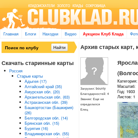
Главная
Блоги
Находки
Видео
Аукцион Клуб Клада
Фот
Архив старых карт, 
Ярослав
Скачать старинные карты
Россия
(Волгос
Старые карты
Категория:
Адыгея (17)
Масштаб:
Алтайский край (35)
Загрузил: bounty
Год: 1933
Амурская обл. (20)
Благодарностей: 4
Листов: 1
Архангельская обл. (63)
Звание: Еще не
Астраханская обл. (39)
определился
Башкортостан (Башкирия)
Елец
(26)
Белгородская обл. (14)
Брянская обл. (15)
Бурятия (16)
Владимирская обл. (55)