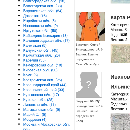
Волгоградская обл. (18)
Вологодская обл. (38)
Воронежская обл. (54)
Дагестан (16)
Карта Р
Еврейская обл. (5)
Категория:
Ивановская обл. (9)
Масштаб:
Иркутская обл. (58)
Год: 1935
Кабардино-Балкария (13)
Листов: 2
Калининградская обл. (17)
Загрузил: Сергей
Калмыкия (5)
Благодарностей: 0
Калужская обл. (45)
Звание: Еще не
Камчатская обл. (20)
определился
Карелия (35)
Санкт-Петербург
Кемеровская обл. (10)
Кировская обл. (30)
Коми (5)
Ивановс
Костромская обл. (25)
Краснодарский край (44)
Ильинс
Красноярский край (33)
Категория:
Курганская обл. (17)
Масштаб:
Курская обл. (28)
Загрузил: bounty
Год: 1941
Липецкая обл. (11)
Благодарностей: 4
Листов: 1
Магаданская обл. (9)
Звание: Еще не
Марий Эл (5)
определился
Мордовия (4)
Елец
Москва и Московская обл.
(93)