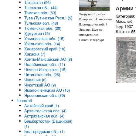
Татарстан (56)
Армии 1
Тверская обл. (44)
Томская обл. (63)
Загрузил: Ерохин
Категория:
Тува (Тувинская Респ.) (5)
Владимир Алексеевич
Масштаб:
Тульская обл. (48)
Благодарностей: 4
Год: 1937 -
Тюменская обл. (28)
Звание: Еще не
Листов: 85
Удмуртия (15)
определился
Ульяновская обл. (15)
Санкт-Петербург
Уральская обл. (14)
Хабаровский край (10)
Хакасия (7)
Ханты-Мансийский АО (8)
Челябинская обл. (11)
Чечено-Ингушетия (15)
Читинская обл. (26)
Чувашия (6)
Чукотский АО (9)
Ямало-Ненецкий АО (15)
Ярославская обл. (39)
Генштаб
Алтайский край (1)
Архангельская обл. (4)
Астраханская обл. (4)
Башкортостан (Башкирия)
(1)
Белгородская обл. (1)