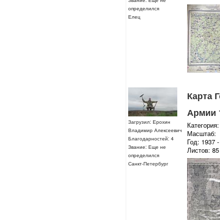
определился
Елец
Карта 
Армии 1
Загрузил: Ерохин
Категория:
Владимир Алексеевич
Масштаб:
Благодарностей: 4
Год: 1937 -
Звание: Еще не
Листов: 85
определился
Санкт-Петербург