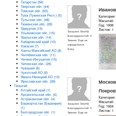
Татарстан (56)
Тверская обл. (44)
Ивановс
Томская обл. (63)
Тува (Тувинская Респ.) (5)
Категория:
Тульская обл. (48)
Масштаб:
Тюменская обл. (28)
Год: 1936
Удмуртия (15)
Листов: 1
Загрузил: bounty
Ульяновская обл. (15)
Благодарностей: 4
Уральская обл. (14)
Звание: Еще не
Хабаровский край (10)
определился
Хакасия (7)
Елец
Ханты-Мансийский АО (8)
Челябинская обл. (11)
Чечено-Ингушетия (15)
Читинская обл. (26)
Чувашия (6)
Чукотский АО (9)
Ямало-Ненецкий АО (15)
Московс
Ярославская обл. (39)
Генштаб
Покров 
Алтайский край (1)
Архангельская обл. (4)
Категория:
Астраханская обл. (4)
Масштаб:
Башкортостан (Башкирия)
Загрузил: bounty
Год: 1924
(1)
Благодарностей: 4
Листов: 1
Белгородская обл. (1)
Звание: Еще не