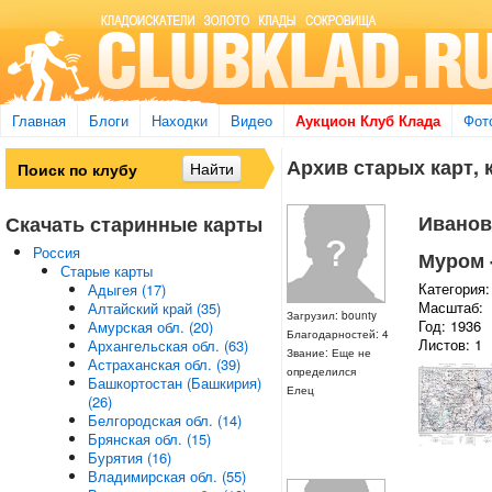
Главная
Блоги
Находки
Видео
Аукцион Клуб Клада
Фот
Архив старых карт, 
Ивановс
Скачать старинные карты
Россия
Муром -
Старые карты
Категория:
Адыгея (17)
Масштаб:
Алтайский край (35)
Загрузил: bounty
Год: 1936
Амурская обл. (20)
Благодарностей: 4
Листов: 1
Архангельская обл. (63)
Звание: Еще не
Астраханская обл. (39)
определился
Башкортостан (Башкирия)
Елец
(26)
Белгородская обл. (14)
Брянская обл. (15)
Бурятия (16)
Владимирская обл. (55)