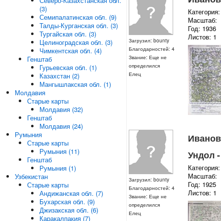
Северо-Казахстанская обл.
(3)
Категория:
Семипалатинская обл. (9)
Масштаб:
Талды-Курганская обл. (3)
Год: 1936
Тургайская обл. (3)
Листов: 1
Загрузил: bounty
Целиноградская обл. (3)
Благодарностей: 4
Чимкентская обл. (4)
Звание: Еще не
Генштаб
определился
Гурьевская обл. (1)
Елец
Казахстан (2)
Мангышлакская обл. (1)
Молдавия
Старые карты
Молдавия (32)
Генштаб
Молдавия (24)
Румыния
Ивановс
Старые карты
Румыния (11)
Ундол -
Генштаб
Категория:
Румыния (1)
Масштаб:
Узбекистан
Загрузил: bounty
Год: 1925
Старые карты
Благодарностей: 4
Листов: 1
Андижанская обл. (7)
Звание: Еще не
Бухарская обл. (9)
определился
Джизакская обл. (6)
Елец
Каракалпакия (7)