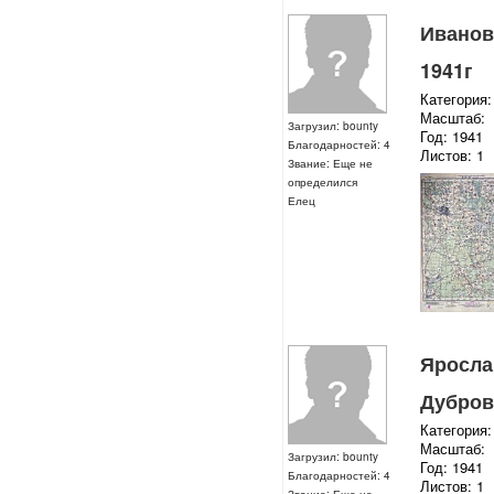
Ивановс
1941г
Категория:
Масштаб:
Загрузил: bounty
Год: 1941
Благодарностей: 4
Листов: 1
Звание: Еще не
определился
Елец
Ярослав
Дубров
Категория:
Масштаб:
Загрузил: bounty
Год: 1941
Благодарностей: 4
Листов: 1
Звание: Еще не