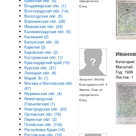
Брянская обл. (4)
определился
Владимирская обл. (1)
Елец
Волгоградская обл. (14)
Вологодская обл. (5)
Воронежская обл. (28)
Ивановская обл. (24)
Калининградская обл. (5)
Калмыкия (2)
Калужская обл. (6)
Карелия (3)
Кировская обл. (2)
Ивановс
Костромская обл. (1)
Категория:
Краснодарский край (10)
Масштаб:
Курская обл. (21)
Год: 1936
Липецкая обл. (8)
Листов: 1
Марий Эл (1)
Загрузил: bounty
Москва и Московская обл.
Благодарностей: 4
(67)
Звание: Еще не
Мурманская обл. (4)
определился
Нижегородская
Елец
(Горьковская) (1)
Новгородская обл. (20)
Орловская обл. (76)
Пермская обл. (3)
Псковская обл. (134)
Республика Крым (16)
Ростовская обл. (16)