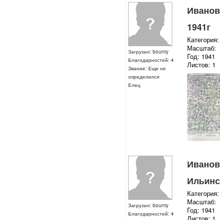
Ивановс
1941г
Категория:
Масштаб:
Загрузил: bounty
Год: 1941
Благодарностей: 4
Листов: 1
Звание: Еще не
определился
Елец
Ивановс
Ильинс
Категория:
Масштаб:
Загрузил: bounty
Год: 1941
Благодарностей: 4
Листов: 1