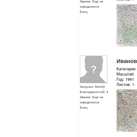
Звание: Еще не
определился
Елец
Ивановс
Категория:
Масштаб:
Год: 1941
Листов: 1
Загрузил: bounty
Благодарностей: 4
Звание: Еще не
определился
Елец