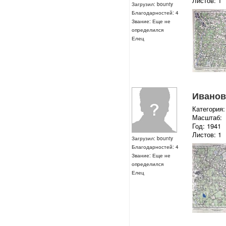
Листов: 1
Загрузил: bounty
Благодарностей: 4
Звание: Еще не
определился
Елец
Ивановс
Категория:
Масштаб:
Год: 1941
Листов: 1
Загрузил: bounty
Благодарностей: 4
Звание: Еще не
определился
Елец