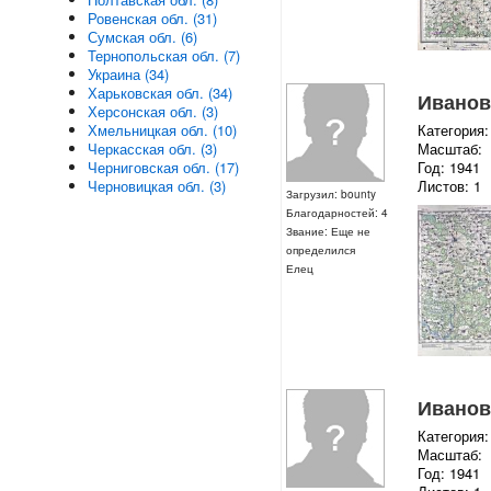
Ровенская обл. (31)
Сумская обл. (6)
Тернопольская обл. (7)
Украина (34)
Харьковская обл. (34)
Ивановс
Херсонская обл. (3)
Хмельницкая обл. (10)
Категория:
Черкасская обл. (3)
Масштаб:
Черниговская обл. (17)
Год: 1941
Черновицкая обл. (3)
Листов: 1
Загрузил: bounty
Благодарностей: 4
Звание: Еще не
определился
Елец
Ивановс
Категория:
Масштаб:
Год: 1941