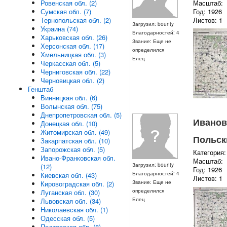
Масштаб:
Ровенская обл. (2)
Год: 1926
Сумская обл. (7)
Листов: 1
Тернопольская обл. (2)
Загрузил: bounty
Украина (74)
Благодарностей: 4
Харьковская обл. (26)
Звание: Еще не
Херсонская обл. (17)
определился
Хмельницкая обл. (3)
Елец
Черкасская обл. (5)
Черниговская обл. (22)
Черновицкая обл. (2)
Генштаб
Винницкая обл. (6)
Волынская обл. (75)
Днепропетровская обл. (5)
Ивановс
Донецкая обл. (10)
Житомирская обл. (49)
Польски
Закарпатская обл. (10)
Запорожская обл. (5)
Категория:
Ивано-Франковская обл.
Масштаб:
Загрузил: bounty
(12)
Год: 1926
Благодарностей: 4
Киевская обл. (43)
Листов: 1
Звание: Еще не
Кировоградская обл. (2)
определился
Луганская обл. (30)
Елец
Львовская обл. (34)
Николаевская обл. (1)
Одесская обл. (5)
Полтавская обл. (8)