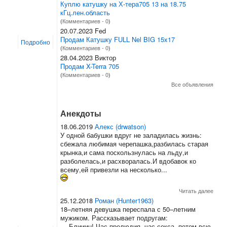
Куплю катушку на Х-тера705 13 на 18.75
кГц.лен.область
(
Комментариев - 0
)
20.07.2023 Fed
Продам Катушку FULL Nel BIG 15x17
Подробно
(
Комментариев - 0
)
28.04.2023 Виктор
Продам X-Terra 705
(
Комментариев - 0
)
Все объявления
Анекдоты
18.06.2019
Алекс (drwatson)
У одной бабушки вдруг не заладилась жизнь:
сбежала любимая черепашка,разбилась старая
крынка,и сама поскользнулась на льду,и
разболелась,и расхворалась.И вдобавок ко
всему,ей привезли на несколько...
Читать далее
25.12.2018
Роман (Hunter1963)
18–летняя девушка переспала с 50–летним
мужиком. Рассказывает подругам:
— Блииин! Час прелюдия, час секса, потом всю