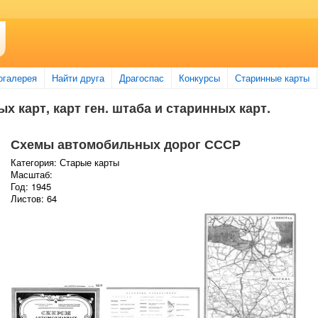
огалерея
Найти друга
Драгоспас
Конкурсы
Старинные карты
х карт, карт ген. штаба и старинных карт.
Схемы автомобильных дорог СССР
Категория: Старые карты
Масштаб:
Год: 1945
Листов: 64