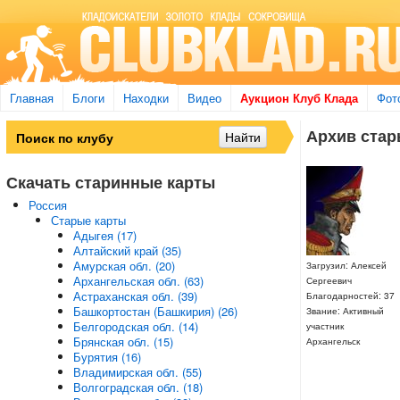
Главная
Блоги
Находки
Видео
Аукцион Клуб Клада
Фот
Архив стары
Скачать старинные карты
Россия
Старые карты
Адыгея (17)
Алтайский край (35)
Амурская обл. (20)
Загрузил: Алексей
Архангельская обл. (63)
Сергеевич
Астраханская обл. (39)
Благодарностей: 37
Башкортостан (Башкирия) (26)
Звание: Активный
Белгородская обл. (14)
участник
Брянская обл. (15)
Архангельск
Бурятия (16)
Владимирская обл. (55)
Волгоградская обл. (18)