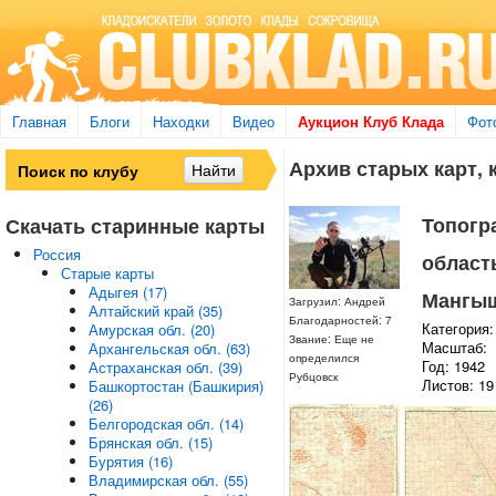
Главная
Блоги
Находки
Видео
Аукцион Клуб Клада
Фот
Архив старых карт, 
Топогр
Скачать старинные карты
Россия
область
Старые карты
Адыгея (17)
Мангыш
Загрузил: Андрей
Алтайский край (35)
Благодарностей: 7
Категория:
Амурская обл. (20)
Звание: Еще не
Масштаб:
Архангельская обл. (63)
определился
Год: 1942
Астраханская обл. (39)
Рубцовск
Листов: 19
Башкортостан (Башкирия)
(26)
Белгородская обл. (14)
Брянская обл. (15)
Бурятия (16)
Владимирская обл. (55)