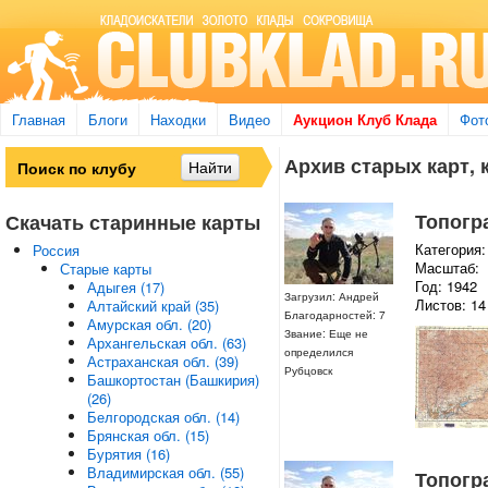
Главная
Блоги
Находки
Видео
Аукцион Клуб Клада
Фот
Архив старых карт, 
Топогр
Скачать старинные карты
Категория:
Россия
Масштаб:
Старые карты
Год: 1942
Адыгея (17)
Загрузил: Андрей
Листов: 14
Алтайский край (35)
Благодарностей: 7
Амурская обл. (20)
Звание: Еще не
Архангельская обл. (63)
определился
Астраханская обл. (39)
Рубцовск
Башкортостан (Башкирия)
(26)
Белгородская обл. (14)
Брянская обл. (15)
Бурятия (16)
Владимирская обл. (55)
Топогр