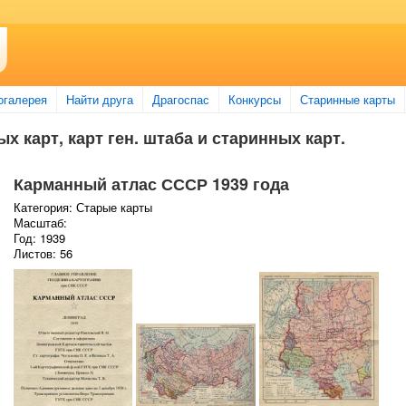
огалерея
Найти друга
Драгоспас
Конкурсы
Старинные карты
х карт, карт ген. штаба и старинных карт.
Карманный атлас СССР 1939 года
Категория: Старые карты
Масштаб:
Год: 1939
Листов: 56