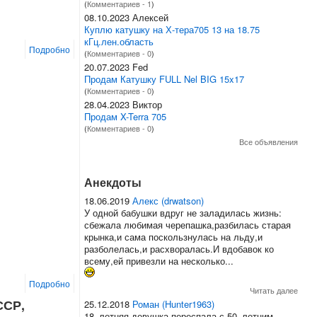
(
Комментариев - 1
)
08.10.2023 Алексей
Куплю катушку на Х-тера705 13 на 18.75
кГц.лен.область
Подробно
(
Комментариев - 0
)
20.07.2023 Fed
Продам Катушку FULL Nel BIG 15x17
(
Комментариев - 0
)
28.04.2023 Виктор
Продам X-Terra 705
(
Комментариев - 0
)
Все объявления
Анекдоты
18.06.2019
Алекс (drwatson)
У одной бабушки вдруг не заладилась жизнь:
сбежала любимая черепашка,разбилась старая
крынка,и сама поскользнулась на льду,и
разболелась,и расхворалась.И вдобавок ко
всему,ей привезли на несколько...
Подробно
Читать далее
ССР,
25.12.2018
Роман (Hunter1963)
18–летняя девушка переспала с 50–летним